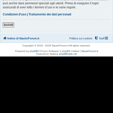
può anche dare permessi speciali agli utenti. Prima di eseguire il login
assicurati di aver letto i termini d’uso e le varie regole.
Condizioni d’uso
|
Trattamento dei dati personali
Iscriviti
Indice di NauticForum.it
Politica sui cookies
Staff
Copyright © 2016 - 2026 NauticForum.it All rights reserved.
Powered by
phpBB
® Forum Software © phpBB Limited |
NauticForum.it
Traduzione Italiana
phpBBItalia.net