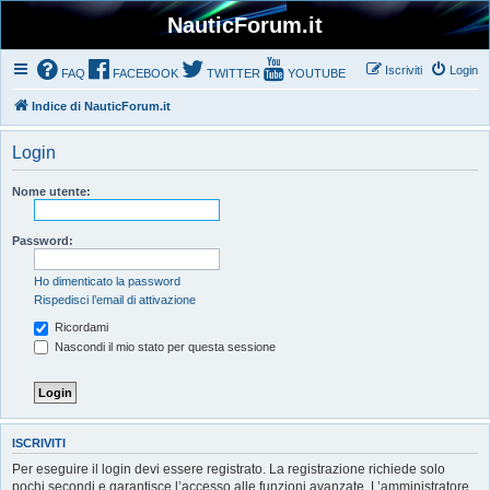
NauticForum.it
Iscriviti
Login
FAQ
FACEBOOK
TWITTER
YOUTUBE
Indice di NauticForum.it
Login
Nome utente:
Password:
Ho dimenticato la password
Rispedisci l’email di attivazione
Ricordami
Nascondi il mio stato per questa sessione
ISCRIVITI
Per eseguire il login devi essere registrato. La registrazione richiede solo
pochi secondi e garantisce l’accesso alle funzioni avanzate. L’amministratore