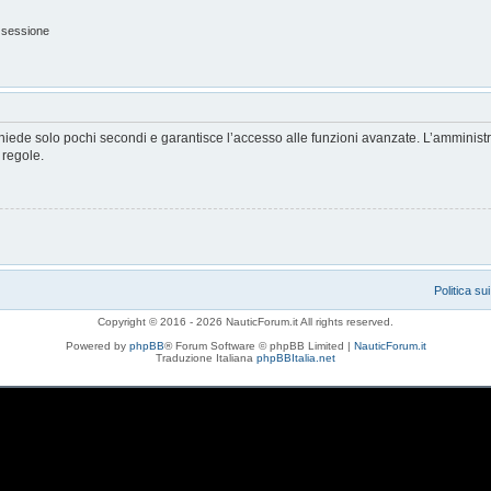
 sessione
ichiede solo pochi secondi e garantisce l’accesso alle funzioni avanzate. L’amminist
e regole.
Politica su
Copyright © 2016 - 2026 NauticForum.it All rights reserved.
Powered by
phpBB
® Forum Software © phpBB Limited |
NauticForum.it
Traduzione Italiana
phpBBItalia.net