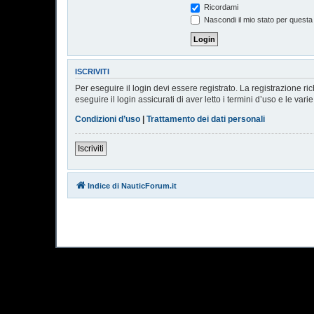
Ricordami
Nascondi il mio stato per questa
ISCRIVITI
Per eseguire il login devi essere registrato. La registrazione r
eseguire il login assicurati di aver letto i termini d’uso e le vari
Condizioni d’uso
|
Trattamento dei dati personali
Iscriviti
Indice di NauticForum.it