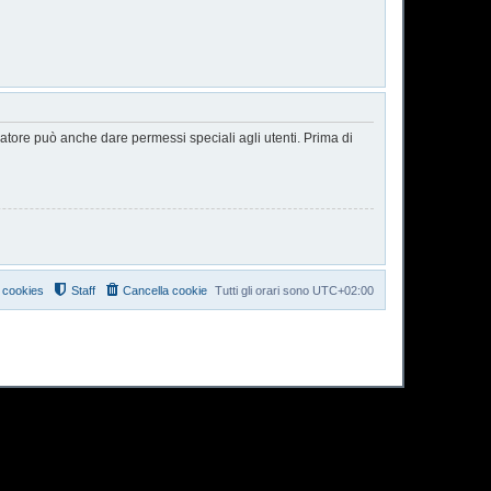
ratore può anche dare permessi speciali agli utenti. Prima di
i cookies
Staff
Cancella cookie
Tutti gli orari sono
UTC+02:00