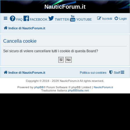
NauticForum.it
Iscriviti
Login
FAQ
FACEBOOK
TWITTER
YOUTUBE
Indice di NauticForum.it
Cancella cookie
Sei sicuro di volere cancellare tutti i cookie di questa Board?
Indice di NauticForum.it
Politica sui cookies
Staff
Copyright © 2016 - 2026 NauticForum.it All rights reserved.
Powered by
phpBB
® Forum Software © phpBB Limited |
NauticForum.it
Traduzione Italiana
phpBBItalia.net