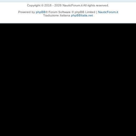
Copyright © 2016 - 2026 NauticForum.it All rights reserved.
Powered by
phpBB
® Forum Software © phpBB Limited |
NauticForum.it
Traduzione Italiana
phpBBItalia.net