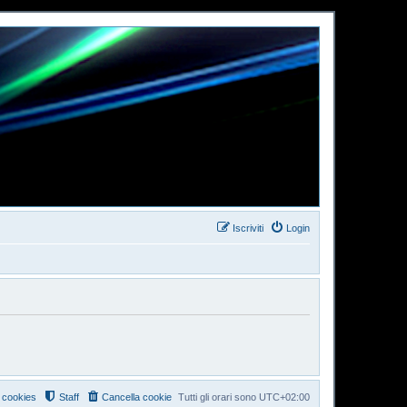
Iscriviti
Login
i cookies
Staff
Cancella cookie
Tutti gli orari sono
UTC+02:00