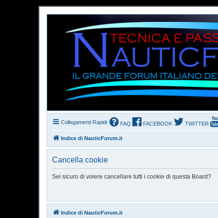
Collegamenti Rapidi
FAQ
FACEBOOK
TWITTER
Indice di NauticForum.it
Cancella cookie
Sei sicuro di volere cancellare tutti i cookie di questa Board?
Indice di NauticForum.it