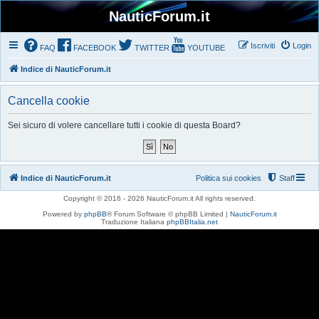
NauticForum.it
Iscriviti
Login
FAQ
FACEBOOK
TWITTER
YOUTUBE
Indice di NauticForum.it
Cancella cookie
Sei sicuro di volere cancellare tutti i cookie di questa Board?
Indice di NauticForum.it
Politica sui cookies
Staff
Copyright © 2016 - 2026 NauticForum.it All rights reserved.
Powered by
phpBB
® Forum Software © phpBB Limited |
NauticForum.it
Traduzione Italiana
phpBBItalia.net