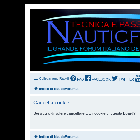
Collegamenti Rapidi
FAQ
FACEBOOK
TWITTER
Indice di NauticForum.it
Cancella cookie
Sei sicuro di volere cancellare tutti i cookie di questa Board?
Indice di NauticForum.it