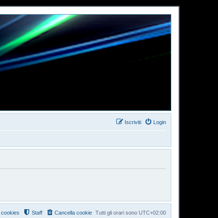
Iscriviti
Login
i cookies
Staff
Cancella cookie
Tutti gli orari sono
UTC+02:00