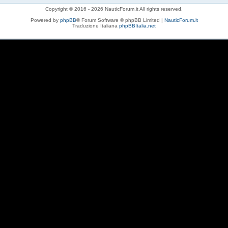
Copyright © 2016 - 2026 NauticForum.it All rights reserved.
Powered by
phpBB
® Forum Software © phpBB Limited |
NauticForum.it
Traduzione Italiana
phpBBItalia.net