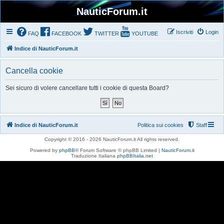
NauticForum.it
Iscriviti
Login
FAQ
FACEBOOK
TWITTER
YOUTUBE
Indice di NauticForum.it
Cancella cookie
Sei sicuro di volere cancellare tutti i cookie di questa Board?
Indice di NauticForum.it
Politica sui cookies
Staff
Copyright © 2016 - 2026 NauticForum.it All rights reserved.
Powered by
phpBB
® Forum Software © phpBB Limited |
NauticForum.it
Traduzione Italiana
phpBBItalia.net