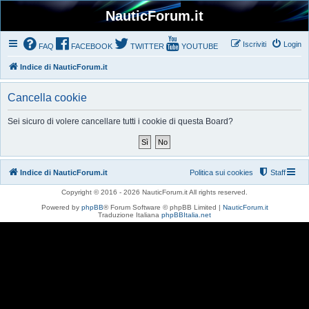
NauticForum.it
Iscriviti
Login
FAQ
FACEBOOK
TWITTER
YOUTUBE
Indice di NauticForum.it
Cancella cookie
Sei sicuro di volere cancellare tutti i cookie di questa Board?
Indice di NauticForum.it
Politica sui cookies
Staff
Copyright © 2016 - 2026 NauticForum.it All rights reserved.
Powered by
phpBB
® Forum Software © phpBB Limited |
NauticForum.it
Traduzione Italiana
phpBBItalia.net