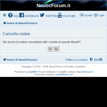
NauticForum.it
Iscriviti
Login
FAQ
FACEBOOK
TWITTER
YOUTUBE
Indice di NauticForum.it
Cancella cookie
Sei sicuro di volere cancellare tutti i cookie di questa Board?
Indice di NauticForum.it
Politica sui cookies
Staff
Copyright © 2016 - 2026 NauticForum.it All rights reserved.
Powered by
phpBB
® Forum Software © phpBB Limited |
NauticForum.it
Traduzione Italiana
phpBBItalia.net