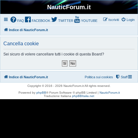
NauticForum.it
Iscriviti
Login
FAQ
FACEBOOK
TWITTER
YOUTUBE
Indice di NauticForum.it
Cancella cookie
Sei sicuro di volere cancellare tutti i cookie di questa Board?
Indice di NauticForum.it
Politica sui cookies
Staff
Copyright © 2016 - 2026 NauticForum.it All rights reserved.
Powered by
phpBB
® Forum Software © phpBB Limited |
NauticForum.it
Traduzione Italiana
phpBBItalia.net