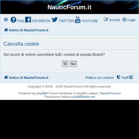
NauticForum.it
Iscriviti
Login
FAQ
FACEBOOK
TWITTER
YOUTUBE
Indice di NauticForum.it
Cancella cookie
Sei sicuro di volere cancellare tutti i cookie di questa Board?
Indice di NauticForum.it
Politica sui cookies
Staff
Copyright © 2016 - 2026 NauticForum.it All rights reserved.
Powered by
phpBB
® Forum Software © phpBB Limited |
NauticForum.it
Traduzione Italiana
phpBBItalia.net