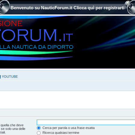
Benvenuto su NauticForum.it Clicca quì per registrarti
YOUTUBE
 quella che deve
Cerca per parola o usa frase esatta
 se solo una delle
ali.
Ricerca qualsiasi termine