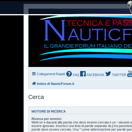
Collegamenti Rapidi
FAQ
FACEBOOK
TWITTER
Indice di NauticForum.it
Cerca
MOTORE DI RICERCA
Ricerca per termini:
Metti un
+
davanti alla parola che deve essere cercata e un
-
davanti a
essere ignorata. Inserisci una lista di parole separate da
|
tra parentesi
parole deve essere cercata. Usa * come abbreviazione per parole parzi