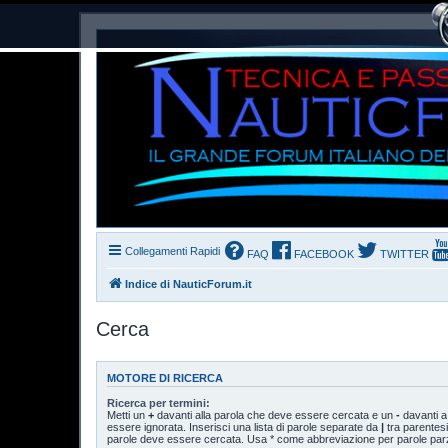
Collegamenti Rapidi
FAQ
FACEBOOK
TWITTER
Indice di NauticForum.it
Cerca
MOTORE DI RICERCA
Ricerca per termini:
Metti un
+
davanti alla parola che deve essere cercata e un
-
davanti a
essere ignorata. Inserisci una lista di parole separate da
|
tra parentesi
parole deve essere cercata. Usa * come abbreviazione per parole parzi