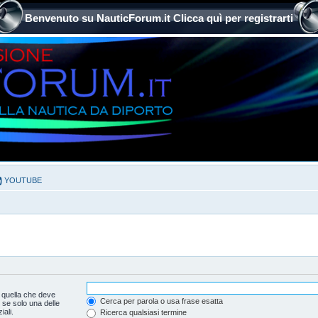
Benvenuto su NauticForum.it Clicca quì per registrarti
YOUTUBE
 quella che deve
Cerca per parola o usa frase esatta
 se solo una delle
ali.
Ricerca qualsiasi termine