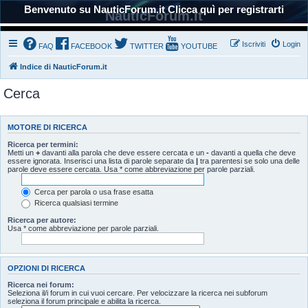
Benvenuto su NauticForum.it Clicca quì per registrarti
NauticForum.it
Iscriviti
Login
FAQ
FACEBOOK
TWITTER
YOUTUBE
Indice di NauticForum.it
Cerca
MOTORE DI RICERCA
Ricerca per termini:
Metti un
+
davanti alla parola che deve essere cercata e un
-
davanti a quella che deve
essere ignorata. Inserisci una lista di parole separate da
|
tra parentesi se solo una delle
parole deve essere cercata. Usa * come abbreviazione per parole parziali.
Cerca per parola o usa frase esatta
Ricerca qualsiasi termine
Ricerca per autore:
Usa * come abbreviazione per parole parziali.
OPZIONI DI RICERCA
Ricerca nei forum:
Seleziona il/i forum in cui vuoi cercare. Per velocizzare la ricerca nei subforum
seleziona il forum principale e abilita la ricerca.