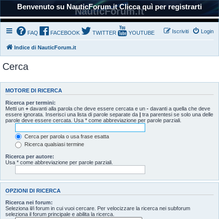
Benvenuto su NauticForum.it Clicca quì per registrarti
NauticForum.it
Iscriviti
Login
FAQ
FACEBOOK
TWITTER
YOUTUBE
Indice di NauticForum.it
Cerca
MOTORE DI RICERCA
Ricerca per termini:
Metti un
+
davanti alla parola che deve essere cercata e un
-
davanti a quella che deve
essere ignorata. Inserisci una lista di parole separate da
|
tra parentesi se solo una delle
parole deve essere cercata. Usa * come abbreviazione per parole parziali.
Cerca per parola o usa frase esatta
Ricerca qualsiasi termine
Ricerca per autore:
Usa * come abbreviazione per parole parziali.
OPZIONI DI RICERCA
Ricerca nei forum:
Seleziona il/i forum in cui vuoi cercare. Per velocizzare la ricerca nei subforum
seleziona il forum principale e abilita la ricerca.