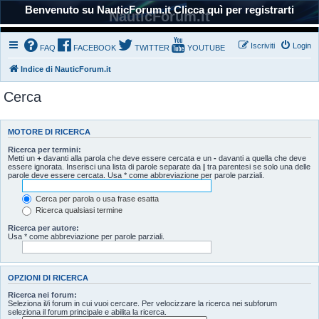
Benvenuto su NauticForum.it Clicca quì per registrarti
NauticForum.it
Iscriviti
Login
FAQ
FACEBOOK
TWITTER
YOUTUBE
Indice di NauticForum.it
Cerca
MOTORE DI RICERCA
Ricerca per termini:
Metti un
+
davanti alla parola che deve essere cercata e un
-
davanti a quella che deve
essere ignorata. Inserisci una lista di parole separate da
|
tra parentesi se solo una delle
parole deve essere cercata. Usa * come abbreviazione per parole parziali.
Cerca per parola o usa frase esatta
Ricerca qualsiasi termine
Ricerca per autore:
Usa * come abbreviazione per parole parziali.
OPZIONI DI RICERCA
Ricerca nei forum:
Seleziona il/i forum in cui vuoi cercare. Per velocizzare la ricerca nei subforum
seleziona il forum principale e abilita la ricerca.