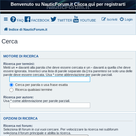
Benvenuto su NauticForum.it Clicca quì per registrarti
NauticForum.it
Iscriviti
Login
FAQ
FACEBOOK
TWITTER
YOUTUBE
Indice di NauticForum.it
Cerca
MOTORE DI RICERCA
Ricerca per termini:
Metti un
+
davanti alla parola che deve essere cercata e un
-
davanti a quella che deve
essere ignorata. Inserisci una lista di parole separate da
|
tra parentesi se solo una delle
parole deve essere cercata. Usa * come abbreviazione per parole parziali.
Cerca per parola o usa frase esatta
Ricerca qualsiasi termine
Ricerca per autore:
Usa * come abbreviazione per parole parziali.
OPZIONI DI RICERCA
Ricerca nei forum:
Seleziona il/i forum in cui vuoi cercare. Per velocizzare la ricerca nei subforum
seleziona il forum principale e abilita la ricerca.