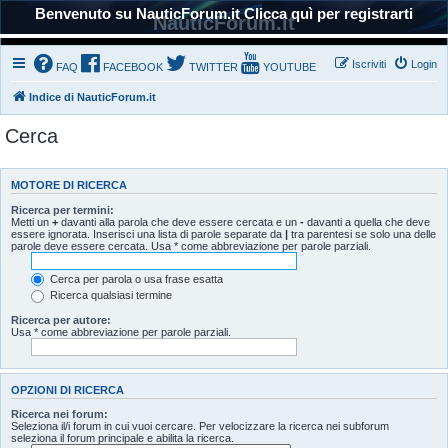
Benvenuto su NauticForum.it Clicca quì per registrarti
NauticForum.it
Iscriviti
Login
FAQ
FACEBOOK
TWITTER
YOUTUBE
Indice di NauticForum.it
Cerca
MOTORE DI RICERCA
Ricerca per termini:
Metti un
+
davanti alla parola che deve essere cercata e un
-
davanti a quella che deve
essere ignorata. Inserisci una lista di parole separate da
|
tra parentesi se solo una delle
parole deve essere cercata. Usa * come abbreviazione per parole parziali.
Cerca per parola o usa frase esatta
Ricerca qualsiasi termine
Ricerca per autore:
Usa * come abbreviazione per parole parziali.
OPZIONI DI RICERCA
Ricerca nei forum:
Seleziona il/i forum in cui vuoi cercare. Per velocizzare la ricerca nei subforum
seleziona il forum principale e abilita la ricerca.