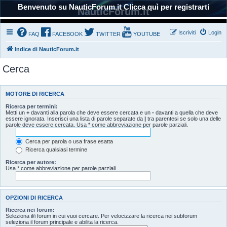
Benvenuto su NauticForum.it Clicca quì per registrarti
NauticForum.it
Iscriviti
Login
FAQ
FACEBOOK
TWITTER
YOUTUBE
Indice di NauticForum.it
Cerca
MOTORE DI RICERCA
Ricerca per termini:
Metti un
+
davanti alla parola che deve essere cercata e un
-
davanti a quella che deve
essere ignorata. Inserisci una lista di parole separate da
|
tra parentesi se solo una delle
parole deve essere cercata. Usa * come abbreviazione per parole parziali.
Cerca per parola o usa frase esatta
Ricerca qualsiasi termine
Ricerca per autore:
Usa * come abbreviazione per parole parziali.
OPZIONI DI RICERCA
Ricerca nei forum:
Seleziona il/i forum in cui vuoi cercare. Per velocizzare la ricerca nei subforum
seleziona il forum principale e abilita la ricerca.