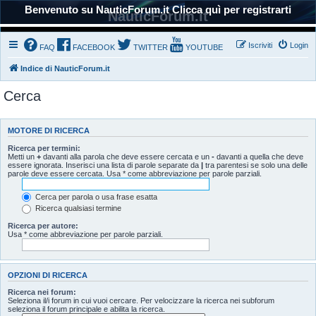
Benvenuto su NauticForum.it Clicca quì per registrarti
NauticForum.it
Iscriviti
Login
FAQ
FACEBOOK
TWITTER
YOUTUBE
Indice di NauticForum.it
Cerca
MOTORE DI RICERCA
Ricerca per termini:
Metti un
+
davanti alla parola che deve essere cercata e un
-
davanti a quella che deve
essere ignorata. Inserisci una lista di parole separate da
|
tra parentesi se solo una delle
parole deve essere cercata. Usa * come abbreviazione per parole parziali.
Cerca per parola o usa frase esatta
Ricerca qualsiasi termine
Ricerca per autore:
Usa * come abbreviazione per parole parziali.
OPZIONI DI RICERCA
Ricerca nei forum:
Seleziona il/i forum in cui vuoi cercare. Per velocizzare la ricerca nei subforum
seleziona il forum principale e abilita la ricerca.