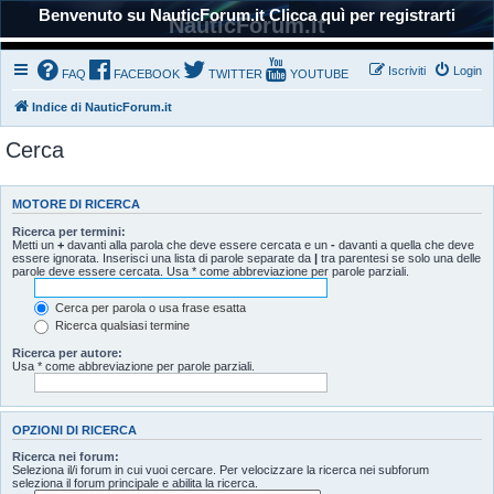
Benvenuto su NauticForum.it Clicca quì per registrarti
NauticForum.it
Iscriviti
Login
FAQ
FACEBOOK
TWITTER
YOUTUBE
Indice di NauticForum.it
Cerca
MOTORE DI RICERCA
Ricerca per termini:
Metti un
+
davanti alla parola che deve essere cercata e un
-
davanti a quella che deve
essere ignorata. Inserisci una lista di parole separate da
|
tra parentesi se solo una delle
parole deve essere cercata. Usa * come abbreviazione per parole parziali.
Cerca per parola o usa frase esatta
Ricerca qualsiasi termine
Ricerca per autore:
Usa * come abbreviazione per parole parziali.
OPZIONI DI RICERCA
Ricerca nei forum:
Seleziona il/i forum in cui vuoi cercare. Per velocizzare la ricerca nei subforum
seleziona il forum principale e abilita la ricerca.