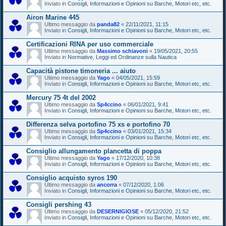
Inviato in
Consigli, Informazioni e Opinioni su Barche, Motori etc, etc.
Airon Marine 445
Ultimo messaggio da
panda82
«
22/11/2021, 11:15
Inviato in
Consigli, Informazioni e Opinioni su Barche, Motori etc, etc.
Certificazioni RINA per uso commerciale
Ultimo messaggio da
Massimo schiavoni
«
19/05/2021, 20:55
Inviato in
Normative, Leggi ed Ordinanze sulla Nautica
Capacità pistone timoneria ... aiuto
Ultimo messaggio da
Yago
«
04/05/2021, 15:59
Inviato in
Consigli, Informazioni e Opinioni su Barche, Motori etc, etc.
Mercury 75 4t del 2002
Ultimo messaggio da
Sp4ccino
«
06/01/2021, 9:41
Inviato in
Consigli, Informazioni e Opinioni su Barche, Motori etc, etc.
Differenza selva portofino 75 xs e portofino 70
Ultimo messaggio da
Sp4ccino
«
03/01/2021, 15:34
Inviato in
Consigli, Informazioni e Opinioni su Barche, Motori etc, etc.
Consiglio allungamento plancetta di poppa
Ultimo messaggio da
Yago
«
17/12/2020, 10:38
Inviato in
Consigli, Informazioni e Opinioni su Barche, Motori etc, etc.
Consiglio acquisto syros 190
Ultimo messaggio da
ancorra
«
07/12/2020, 1:06
Inviato in
Consigli, Informazioni e Opinioni su Barche, Motori etc, etc.
Consigli pershing 43
Ultimo messaggio da
DESERNIGIOSE
«
05/12/2020, 21:52
Inviato in
Consigli, Informazioni e Opinioni su Barche, Motori etc, etc.