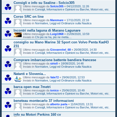
Consigli e info su Sealine - Solcio305
Ultimo messaggio da
Solcio305
«
04/12/2020, 11:26
Inviato in
Consigli, Informazioni e Opinioni su Barche, Motori etc, etc.
Corso SRC on line
Ultimo messaggio da
Maremare
«
17/11/2020, 22:16
Inviato in
Normative, Leggi ed Ordinanze sulla Nautica
Incontri nella laguna di Marano Lagunare
Ultimo messaggio da
Luigi1968
«
21/09/2020, 10:59
Inviato in
Chi più ne ha, più ne metta....
consiglio su Mano Marine 32 Sport con Volvo Penta Kad43
231
Ultimo messaggio da
Giovannitel_68
«
26/08/2020, 14:30
Inviato in
Consigli, Informazioni e Opinioni su Barche, Motori etc, etc.
Comprare imbarcazione battente bandiera francese
Ultimo messaggio da
sirio0
«
18/08/2020, 14:48
Inviato in
Normative, Leggi ed Ordinanze sulla Nautica
Natanti e Slovenia...
Ultimo messaggio da
Vale72
«
29/06/2020, 12:53
Inviato in
Normative, Leggi ed Ordinanze sulla Nautica
barca open max 7metri
Ultimo messaggio da
ionico
«
25/06/2020, 10:49
Inviato in
Consigli, Informazioni e Opinioni su Barche, Motori etc, etc.
beneteau montecarlo 37 informazioni
Ultimo messaggio da
alberto parla
«
11/04/2020, 13:31
Inviato in
Consigli, Informazioni e Opinioni su Barche, Motori etc, etc.
info su Motori Perkins 160 cv