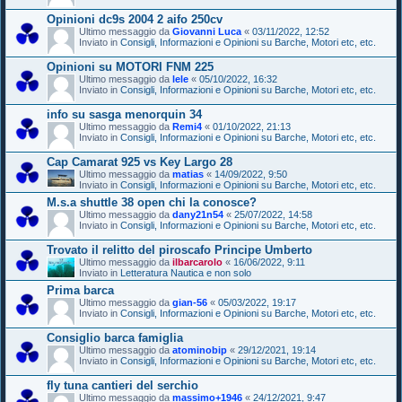
Opinioni dc9s 2004 2 aifo 250cv
Ultimo messaggio da
Giovanni Luca
«
03/11/2022, 12:52
Inviato in
Consigli, Informazioni e Opinioni su Barche, Motori etc, etc.
Opinioni su MOTORI FNM 225
Ultimo messaggio da
lele
«
05/10/2022, 16:32
Inviato in
Consigli, Informazioni e Opinioni su Barche, Motori etc, etc.
info su sasga menorquin 34
Ultimo messaggio da
Remi4
«
01/10/2022, 21:13
Inviato in
Consigli, Informazioni e Opinioni su Barche, Motori etc, etc.
Cap Camarat 925 vs Key Largo 28
Ultimo messaggio da
matias
«
14/09/2022, 9:50
Inviato in
Consigli, Informazioni e Opinioni su Barche, Motori etc, etc.
M.s.a shuttle 38 open chi la conosce?
Ultimo messaggio da
dany21n54
«
25/07/2022, 14:58
Inviato in
Consigli, Informazioni e Opinioni su Barche, Motori etc, etc.
Trovato il relitto del piroscafo Principe Umberto
Ultimo messaggio da
ilbarcarolo
«
16/06/2022, 9:11
Inviato in
Letteratura Nautica e non solo
Prima barca
Ultimo messaggio da
gian-56
«
05/03/2022, 19:17
Inviato in
Consigli, Informazioni e Opinioni su Barche, Motori etc, etc.
Consiglio barca famiglia
Ultimo messaggio da
atominobip
«
29/12/2021, 19:14
Inviato in
Consigli, Informazioni e Opinioni su Barche, Motori etc, etc.
fly tuna cantieri del serchio
Ultimo messaggio da
massimo+1946
«
24/12/2021, 9:47