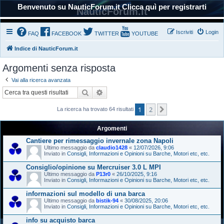
Benvenuto su NauticForum.it Clicca quì per registrarti
NauticForum.it
Iscriviti
Login
FAQ
FACEBOOK
TWITTER
YOUTUBE
Indice di NauticForum.it
Argomenti senza risposta
Vai alla ricerca avanzata
Cerca
Ricerca avanzata
1
2
Prossimo
La ricerca ha trovato 64 risultati
Argomenti
Cantiere per rimessaggio invernale zona Napoli
Ultimo messaggio da
claudio1428
«
12/07/2026, 9:06
Inviato in
Consigli, Informazioni e Opinioni su Barche, Motori etc, etc.
Consiglio/opinione su Mercruiser 3.0 L MPI
Ultimo messaggio da
P13r0
«
26/10/2025, 9:16
Inviato in
Consigli, Informazioni e Opinioni su Barche, Motori etc, etc.
informazioni sul modello di una barca
Ultimo messaggio da
bistik-94
«
30/08/2025, 20:06
Inviato in
Consigli, Informazioni e Opinioni su Barche, Motori etc, etc.
info su acquisto barca