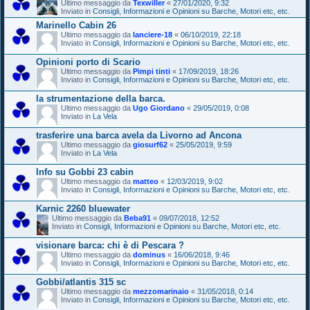
Ultimo messaggio da
Texwiller
«
27/01/2020, 9:32
Inviato in
Consigli, Informazioni e Opinioni su Barche, Motori etc, etc.
Marinello Cabin 26
Ultimo messaggio da
lanciere-18
«
06/10/2019, 22:18
Inviato in
Consigli, Informazioni e Opinioni su Barche, Motori etc, etc.
Opinioni porto di Scario
Ultimo messaggio da
Pimpi tinti
«
17/09/2019, 18:26
Inviato in
Consigli, Informazioni e Opinioni su Barche, Motori etc, etc.
la strumentazione della barca.
Ultimo messaggio da
Ugo Giordano
«
29/05/2019, 0:08
Inviato in
La Vela
trasferire una barca avela da Livorno ad Ancona
Ultimo messaggio da
giosurf62
«
25/05/2019, 9:59
Inviato in
La Vela
Info su Gobbi 23 cabin
Ultimo messaggio da
matteo
«
12/03/2019, 9:02
Inviato in
Consigli, Informazioni e Opinioni su Barche, Motori etc, etc.
Karnic 2260 bluewater
Ultimo messaggio da
Beba91
«
09/07/2018, 12:52
Inviato in
Consigli, Informazioni e Opinioni su Barche, Motori etc, etc.
visionare barca: chi è di Pescara ?
Ultimo messaggio da
dominus
«
16/06/2018, 9:46
Inviato in
Consigli, Informazioni e Opinioni su Barche, Motori etc, etc.
Gobbi/atlantis 315 sc
Ultimo messaggio da
mezzomarinaio
«
31/05/2018, 0:14
Inviato in
Consigli, Informazioni e Opinioni su Barche, Motori etc, etc.