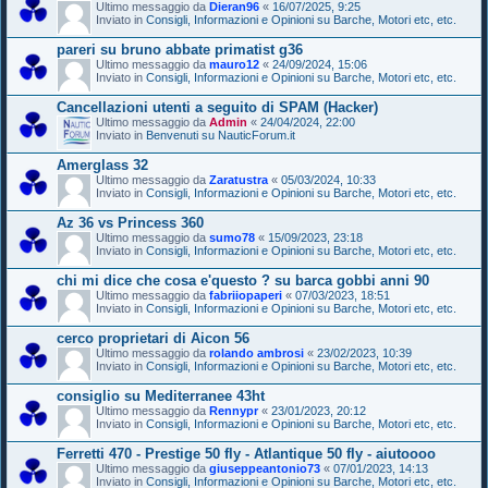
Ultimo messaggio da
Dieran96
«
16/07/2025, 9:25
Inviato in
Consigli, Informazioni e Opinioni su Barche, Motori etc, etc.
pareri su bruno abbate primatist g36
Ultimo messaggio da
mauro12
«
24/09/2024, 15:06
Inviato in
Consigli, Informazioni e Opinioni su Barche, Motori etc, etc.
Cancellazioni utenti a seguito di SPAM (Hacker)
Ultimo messaggio da
Admin
«
24/04/2024, 22:00
Inviato in
Benvenuti su NauticForum.it
Amerglass 32
Ultimo messaggio da
Zaratustra
«
05/03/2024, 10:33
Inviato in
Consigli, Informazioni e Opinioni su Barche, Motori etc, etc.
Az 36 vs Princess 360
Ultimo messaggio da
sumo78
«
15/09/2023, 23:18
Inviato in
Consigli, Informazioni e Opinioni su Barche, Motori etc, etc.
chi mi dice che cosa e'questo ? su barca gobbi anni 90
Ultimo messaggio da
fabriiopaperi
«
07/03/2023, 18:51
Inviato in
Consigli, Informazioni e Opinioni su Barche, Motori etc, etc.
cerco proprietari di Aicon 56
Ultimo messaggio da
rolando ambrosi
«
23/02/2023, 10:39
Inviato in
Consigli, Informazioni e Opinioni su Barche, Motori etc, etc.
consiglio su Mediterranee 43ht
Ultimo messaggio da
Rennypr
«
23/01/2023, 20:12
Inviato in
Consigli, Informazioni e Opinioni su Barche, Motori etc, etc.
Ferretti 470 - Prestige 50 fly - Atlantique 50 fly - aiutoooo
Ultimo messaggio da
giuseppeantonio73
«
07/01/2023, 14:13
Inviato in
Consigli, Informazioni e Opinioni su Barche, Motori etc, etc.