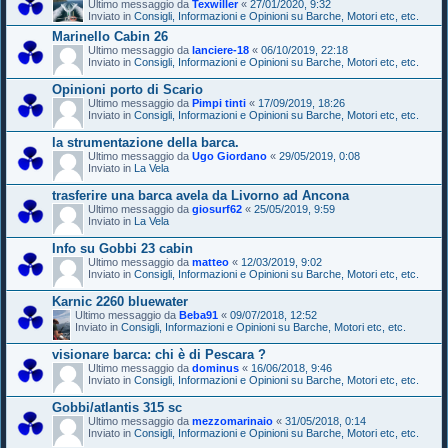
Ultimo messaggio da
Texwiller
«
27/01/2020, 9:32
Inviato in
Consigli, Informazioni e Opinioni su Barche, Motori etc, etc.
Marinello Cabin 26
Ultimo messaggio da
lanciere-18
«
06/10/2019, 22:18
Inviato in
Consigli, Informazioni e Opinioni su Barche, Motori etc, etc.
Opinioni porto di Scario
Ultimo messaggio da
Pimpi tinti
«
17/09/2019, 18:26
Inviato in
Consigli, Informazioni e Opinioni su Barche, Motori etc, etc.
la strumentazione della barca.
Ultimo messaggio da
Ugo Giordano
«
29/05/2019, 0:08
Inviato in
La Vela
trasferire una barca avela da Livorno ad Ancona
Ultimo messaggio da
giosurf62
«
25/05/2019, 9:59
Inviato in
La Vela
Info su Gobbi 23 cabin
Ultimo messaggio da
matteo
«
12/03/2019, 9:02
Inviato in
Consigli, Informazioni e Opinioni su Barche, Motori etc, etc.
Karnic 2260 bluewater
Ultimo messaggio da
Beba91
«
09/07/2018, 12:52
Inviato in
Consigli, Informazioni e Opinioni su Barche, Motori etc, etc.
visionare barca: chi è di Pescara ?
Ultimo messaggio da
dominus
«
16/06/2018, 9:46
Inviato in
Consigli, Informazioni e Opinioni su Barche, Motori etc, etc.
Gobbi/atlantis 315 sc
Ultimo messaggio da
mezzomarinaio
«
31/05/2018, 0:14
Inviato in
Consigli, Informazioni e Opinioni su Barche, Motori etc, etc.