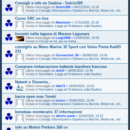
Consigli e info su Sealine - Solcio305
Ultimo messaggio da
Solcio305
«
04/12/2020, 11:26
Inviato in
Consigli, Informazioni e Opinioni su Barche, Motori etc, etc.
Corso SRC on line
Ultimo messaggio da
Maremare
«
17/11/2020, 22:16
Inviato in
Normative, Leggi ed Ordinanze sulla Nautica
Incontri nella laguna di Marano Lagunare
Ultimo messaggio da
Luigi1968
«
21/09/2020, 10:59
Inviato in
Chi più ne ha, più ne metta....
consiglio su Mano Marine 32 Sport con Volvo Penta Kad43
231
Ultimo messaggio da
Giovannitel_68
«
26/08/2020, 14:30
Inviato in
Consigli, Informazioni e Opinioni su Barche, Motori etc, etc.
Comprare imbarcazione battente bandiera francese
Ultimo messaggio da
sirio0
«
18/08/2020, 14:48
Inviato in
Normative, Leggi ed Ordinanze sulla Nautica
Natanti e Slovenia...
Ultimo messaggio da
Vale72
«
29/06/2020, 12:53
Inviato in
Normative, Leggi ed Ordinanze sulla Nautica
barca open max 7metri
Ultimo messaggio da
ionico
«
25/06/2020, 10:49
Inviato in
Consigli, Informazioni e Opinioni su Barche, Motori etc, etc.
beneteau montecarlo 37 informazioni
Ultimo messaggio da
alberto parla
«
11/04/2020, 13:31
Inviato in
Consigli, Informazioni e Opinioni su Barche, Motori etc, etc.
info su Motori Perkins 160 cv