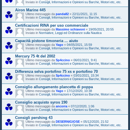
Inviato in
Consigli, Informazioni e Opinioni su Barche, Motori etc, etc.
Airon Marine 445
Ultimo messaggio da
panda82
«
22/11/2021, 11:15
Inviato in
Consigli, Informazioni e Opinioni su Barche, Motori etc, etc.
Certificazioni RINA per uso commerciale
Ultimo messaggio da
Massimo schiavoni
«
19/05/2021, 20:55
Inviato in
Normative, Leggi ed Ordinanze sulla Nautica
Capacità pistone timoneria ... aiuto
Ultimo messaggio da
Yago
«
04/05/2021, 15:59
Inviato in
Consigli, Informazioni e Opinioni su Barche, Motori etc, etc.
Mercury 75 4t del 2002
Ultimo messaggio da
Sp4ccino
«
06/01/2021, 9:41
Inviato in
Consigli, Informazioni e Opinioni su Barche, Motori etc, etc.
Differenza selva portofino 75 xs e portofino 70
Ultimo messaggio da
Sp4ccino
«
03/01/2021, 15:34
Inviato in
Consigli, Informazioni e Opinioni su Barche, Motori etc, etc.
Consiglio allungamento plancetta di poppa
Ultimo messaggio da
Yago
«
17/12/2020, 10:38
Inviato in
Consigli, Informazioni e Opinioni su Barche, Motori etc, etc.
Consiglio acquisto syros 190
Ultimo messaggio da
ancorra
«
07/12/2020, 1:06
Inviato in
Consigli, Informazioni e Opinioni su Barche, Motori etc, etc.
Consigli pershing 43
Ultimo messaggio da
DESERNIGIOSE
«
05/12/2020, 21:52
Inviato in
Consigli, Informazioni e Opinioni su Barche, Motori etc, etc.