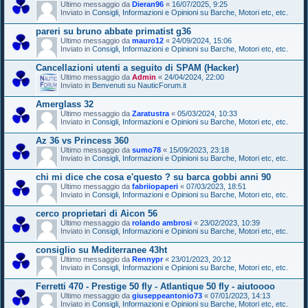
Ultimo messaggio da
Dieran96
«
16/07/2025, 9:25
Inviato in
Consigli, Informazioni e Opinioni su Barche, Motori etc, etc.
pareri su bruno abbate primatist g36
Ultimo messaggio da
mauro12
«
24/09/2024, 15:06
Inviato in
Consigli, Informazioni e Opinioni su Barche, Motori etc, etc.
Cancellazioni utenti a seguito di SPAM (Hacker)
Ultimo messaggio da
Admin
«
24/04/2024, 22:00
Inviato in
Benvenuti su NauticForum.it
Amerglass 32
Ultimo messaggio da
Zaratustra
«
05/03/2024, 10:33
Inviato in
Consigli, Informazioni e Opinioni su Barche, Motori etc, etc.
Az 36 vs Princess 360
Ultimo messaggio da
sumo78
«
15/09/2023, 23:18
Inviato in
Consigli, Informazioni e Opinioni su Barche, Motori etc, etc.
chi mi dice che cosa e'questo ? su barca gobbi anni 90
Ultimo messaggio da
fabriiopaperi
«
07/03/2023, 18:51
Inviato in
Consigli, Informazioni e Opinioni su Barche, Motori etc, etc.
cerco proprietari di Aicon 56
Ultimo messaggio da
rolando ambrosi
«
23/02/2023, 10:39
Inviato in
Consigli, Informazioni e Opinioni su Barche, Motori etc, etc.
consiglio su Mediterranee 43ht
Ultimo messaggio da
Rennypr
«
23/01/2023, 20:12
Inviato in
Consigli, Informazioni e Opinioni su Barche, Motori etc, etc.
Ferretti 470 - Prestige 50 fly - Atlantique 50 fly - aiutoooo
Ultimo messaggio da
giuseppeantonio73
«
07/01/2023, 14:13
Inviato in
Consigli, Informazioni e Opinioni su Barche, Motori etc, etc.