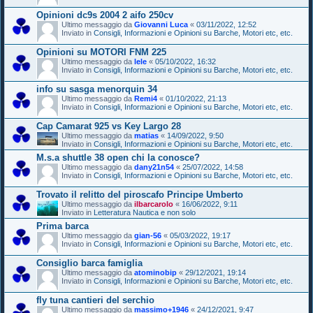
Opinioni dc9s 2004 2 aifo 250cv
Ultimo messaggio da
Giovanni Luca
«
03/11/2022, 12:52
Inviato in
Consigli, Informazioni e Opinioni su Barche, Motori etc, etc.
Opinioni su MOTORI FNM 225
Ultimo messaggio da
lele
«
05/10/2022, 16:32
Inviato in
Consigli, Informazioni e Opinioni su Barche, Motori etc, etc.
info su sasga menorquin 34
Ultimo messaggio da
Remi4
«
01/10/2022, 21:13
Inviato in
Consigli, Informazioni e Opinioni su Barche, Motori etc, etc.
Cap Camarat 925 vs Key Largo 28
Ultimo messaggio da
matias
«
14/09/2022, 9:50
Inviato in
Consigli, Informazioni e Opinioni su Barche, Motori etc, etc.
M.s.a shuttle 38 open chi la conosce?
Ultimo messaggio da
dany21n54
«
25/07/2022, 14:58
Inviato in
Consigli, Informazioni e Opinioni su Barche, Motori etc, etc.
Trovato il relitto del piroscafo Principe Umberto
Ultimo messaggio da
ilbarcarolo
«
16/06/2022, 9:11
Inviato in
Letteratura Nautica e non solo
Prima barca
Ultimo messaggio da
gian-56
«
05/03/2022, 19:17
Inviato in
Consigli, Informazioni e Opinioni su Barche, Motori etc, etc.
Consiglio barca famiglia
Ultimo messaggio da
atominobip
«
29/12/2021, 19:14
Inviato in
Consigli, Informazioni e Opinioni su Barche, Motori etc, etc.
fly tuna cantieri del serchio
Ultimo messaggio da
massimo+1946
«
24/12/2021, 9:47