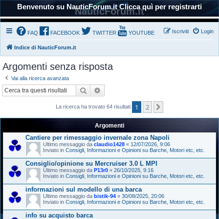
Benvenuto su NauticForum.it Clicca quì per registrarti
NauticForum.it
Iscriviti
Login
FAQ
FACEBOOK
TWITTER
YOUTUBE
Indice di NauticForum.it
Argomenti senza risposta
Vai alla ricerca avanzata
Cerca
Ricerca avanzata
1
2
Prossimo
La ricerca ha trovato 64 risultati
Argomenti
Cantiere per rimessaggio invernale zona Napoli
Ultimo messaggio da
claudio1428
«
12/07/2026, 9:06
Inviato in
Consigli, Informazioni e Opinioni su Barche, Motori etc, etc.
Consiglio/opinione su Mercruiser 3.0 L MPI
Ultimo messaggio da
P13r0
«
26/10/2025, 9:16
Inviato in
Consigli, Informazioni e Opinioni su Barche, Motori etc, etc.
informazioni sul modello di una barca
Ultimo messaggio da
bistik-94
«
30/08/2025, 20:06
Inviato in
Consigli, Informazioni e Opinioni su Barche, Motori etc, etc.
info su acquisto barca