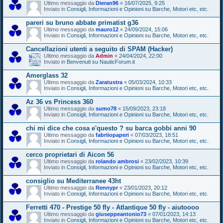
Ultimo messaggio da
Dieran96
«
16/07/2025, 9:25
Inviato in
Consigli, Informazioni e Opinioni su Barche, Motori etc, etc.
pareri su bruno abbate primatist g36
Ultimo messaggio da
mauro12
«
24/09/2024, 15:06
Inviato in
Consigli, Informazioni e Opinioni su Barche, Motori etc, etc.
Cancellazioni utenti a seguito di SPAM (Hacker)
Ultimo messaggio da
Admin
«
24/04/2024, 22:00
Inviato in
Benvenuti su NauticForum.it
Amerglass 32
Ultimo messaggio da
Zaratustra
«
05/03/2024, 10:33
Inviato in
Consigli, Informazioni e Opinioni su Barche, Motori etc, etc.
Az 36 vs Princess 360
Ultimo messaggio da
sumo78
«
15/09/2023, 23:18
Inviato in
Consigli, Informazioni e Opinioni su Barche, Motori etc, etc.
chi mi dice che cosa e'questo ? su barca gobbi anni 90
Ultimo messaggio da
fabriiopaperi
«
07/03/2023, 18:51
Inviato in
Consigli, Informazioni e Opinioni su Barche, Motori etc, etc.
cerco proprietari di Aicon 56
Ultimo messaggio da
rolando ambrosi
«
23/02/2023, 10:39
Inviato in
Consigli, Informazioni e Opinioni su Barche, Motori etc, etc.
consiglio su Mediterranee 43ht
Ultimo messaggio da
Rennypr
«
23/01/2023, 20:12
Inviato in
Consigli, Informazioni e Opinioni su Barche, Motori etc, etc.
Ferretti 470 - Prestige 50 fly - Atlantique 50 fly - aiutoooo
Ultimo messaggio da
giuseppeantonio73
«
07/01/2023, 14:13
Inviato in
Consigli, Informazioni e Opinioni su Barche, Motori etc, etc.