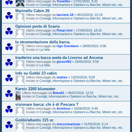
Ultimo messaggio da
Texwiller
«
27/01/2020, 9:32
Inviato in
Consigli, Informazioni e Opinioni su Barche, Motori etc, etc.
Marinello Cabin 26
Ultimo messaggio da
lanciere-18
«
06/10/2019, 22:18
Inviato in
Consigli, Informazioni e Opinioni su Barche, Motori etc, etc.
Opinioni porto di Scario
Ultimo messaggio da
Pimpi tinti
«
17/09/2019, 18:26
Inviato in
Consigli, Informazioni e Opinioni su Barche, Motori etc, etc.
la strumentazione della barca.
Ultimo messaggio da
Ugo Giordano
«
29/05/2019, 0:08
Inviato in
La Vela
trasferire una barca avela da Livorno ad Ancona
Ultimo messaggio da
giosurf62
«
25/05/2019, 9:59
Inviato in
La Vela
Info su Gobbi 23 cabin
Ultimo messaggio da
matteo
«
12/03/2019, 9:02
Inviato in
Consigli, Informazioni e Opinioni su Barche, Motori etc, etc.
Karnic 2260 bluewater
Ultimo messaggio da
Beba91
«
09/07/2018, 12:52
Inviato in
Consigli, Informazioni e Opinioni su Barche, Motori etc, etc.
visionare barca: chi è di Pescara ?
Ultimo messaggio da
dominus
«
16/06/2018, 9:46
Inviato in
Consigli, Informazioni e Opinioni su Barche, Motori etc, etc.
Gobbi/atlantis 315 sc
Ultimo messaggio da
mezzomarinaio
«
31/05/2018, 0:14
Inviato in
Consigli, Informazioni e Opinioni su Barche, Motori etc, etc.