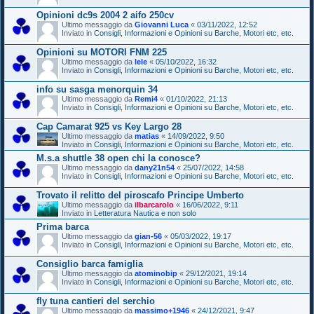
Opinioni dc9s 2004 2 aifo 250cv
Ultimo messaggio da
Giovanni Luca
«
03/11/2022, 12:52
Inviato in
Consigli, Informazioni e Opinioni su Barche, Motori etc, etc.
Opinioni su MOTORI FNM 225
Ultimo messaggio da
lele
«
05/10/2022, 16:32
Inviato in
Consigli, Informazioni e Opinioni su Barche, Motori etc, etc.
info su sasga menorquin 34
Ultimo messaggio da
Remi4
«
01/10/2022, 21:13
Inviato in
Consigli, Informazioni e Opinioni su Barche, Motori etc, etc.
Cap Camarat 925 vs Key Largo 28
Ultimo messaggio da
matias
«
14/09/2022, 9:50
Inviato in
Consigli, Informazioni e Opinioni su Barche, Motori etc, etc.
M.s.a shuttle 38 open chi la conosce?
Ultimo messaggio da
dany21n54
«
25/07/2022, 14:58
Inviato in
Consigli, Informazioni e Opinioni su Barche, Motori etc, etc.
Trovato il relitto del piroscafo Principe Umberto
Ultimo messaggio da
ilbarcarolo
«
16/06/2022, 9:11
Inviato in
Letteratura Nautica e non solo
Prima barca
Ultimo messaggio da
gian-56
«
05/03/2022, 19:17
Inviato in
Consigli, Informazioni e Opinioni su Barche, Motori etc, etc.
Consiglio barca famiglia
Ultimo messaggio da
atominobip
«
29/12/2021, 19:14
Inviato in
Consigli, Informazioni e Opinioni su Barche, Motori etc, etc.
fly tuna cantieri del serchio
Ultimo messaggio da
massimo+1946
«
24/12/2021, 9:47