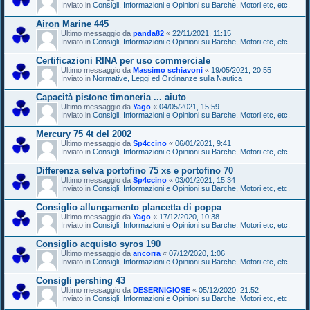
Inviato in
Consigli, Informazioni e Opinioni su Barche, Motori etc, etc.
Airon Marine 445
Ultimo messaggio da
panda82
«
22/11/2021, 11:15
Inviato in
Consigli, Informazioni e Opinioni su Barche, Motori etc, etc.
Certificazioni RINA per uso commerciale
Ultimo messaggio da
Massimo schiavoni
«
19/05/2021, 20:55
Inviato in
Normative, Leggi ed Ordinanze sulla Nautica
Capacità pistone timoneria ... aiuto
Ultimo messaggio da
Yago
«
04/05/2021, 15:59
Inviato in
Consigli, Informazioni e Opinioni su Barche, Motori etc, etc.
Mercury 75 4t del 2002
Ultimo messaggio da
Sp4ccino
«
06/01/2021, 9:41
Inviato in
Consigli, Informazioni e Opinioni su Barche, Motori etc, etc.
Differenza selva portofino 75 xs e portofino 70
Ultimo messaggio da
Sp4ccino
«
03/01/2021, 15:34
Inviato in
Consigli, Informazioni e Opinioni su Barche, Motori etc, etc.
Consiglio allungamento plancetta di poppa
Ultimo messaggio da
Yago
«
17/12/2020, 10:38
Inviato in
Consigli, Informazioni e Opinioni su Barche, Motori etc, etc.
Consiglio acquisto syros 190
Ultimo messaggio da
ancorra
«
07/12/2020, 1:06
Inviato in
Consigli, Informazioni e Opinioni su Barche, Motori etc, etc.
Consigli pershing 43
Ultimo messaggio da
DESERNIGIOSE
«
05/12/2020, 21:52
Inviato in
Consigli, Informazioni e Opinioni su Barche, Motori etc, etc.