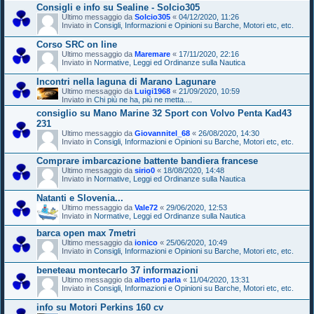
Consigli e info su Sealine - Solcio305
Ultimo messaggio da
Solcio305
«
04/12/2020, 11:26
Inviato in
Consigli, Informazioni e Opinioni su Barche, Motori etc, etc.
Corso SRC on line
Ultimo messaggio da
Maremare
«
17/11/2020, 22:16
Inviato in
Normative, Leggi ed Ordinanze sulla Nautica
Incontri nella laguna di Marano Lagunare
Ultimo messaggio da
Luigi1968
«
21/09/2020, 10:59
Inviato in
Chi più ne ha, più ne metta....
consiglio su Mano Marine 32 Sport con Volvo Penta Kad43
231
Ultimo messaggio da
Giovannitel_68
«
26/08/2020, 14:30
Inviato in
Consigli, Informazioni e Opinioni su Barche, Motori etc, etc.
Comprare imbarcazione battente bandiera francese
Ultimo messaggio da
sirio0
«
18/08/2020, 14:48
Inviato in
Normative, Leggi ed Ordinanze sulla Nautica
Natanti e Slovenia...
Ultimo messaggio da
Vale72
«
29/06/2020, 12:53
Inviato in
Normative, Leggi ed Ordinanze sulla Nautica
barca open max 7metri
Ultimo messaggio da
ionico
«
25/06/2020, 10:49
Inviato in
Consigli, Informazioni e Opinioni su Barche, Motori etc, etc.
beneteau montecarlo 37 informazioni
Ultimo messaggio da
alberto parla
«
11/04/2020, 13:31
Inviato in
Consigli, Informazioni e Opinioni su Barche, Motori etc, etc.
info su Motori Perkins 160 cv