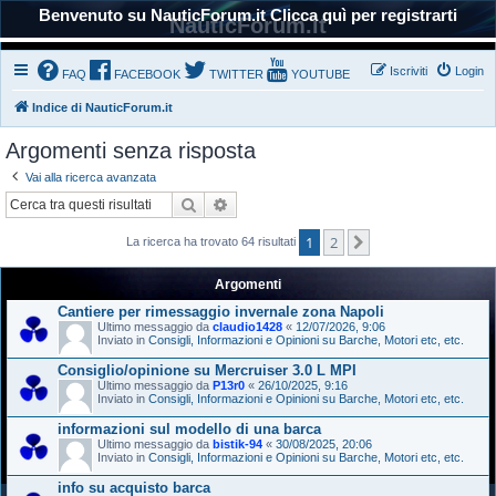
Benvenuto su NauticForum.it Clicca quì per registrarti
NauticForum.it
Iscriviti
Login
FAQ
FACEBOOK
TWITTER
YOUTUBE
Indice di NauticForum.it
Argomenti senza risposta
Vai alla ricerca avanzata
Cerca
Ricerca avanzata
1
2
Prossimo
La ricerca ha trovato 64 risultati
Argomenti
Cantiere per rimessaggio invernale zona Napoli
Ultimo messaggio da
claudio1428
«
12/07/2026, 9:06
Inviato in
Consigli, Informazioni e Opinioni su Barche, Motori etc, etc.
Consiglio/opinione su Mercruiser 3.0 L MPI
Ultimo messaggio da
P13r0
«
26/10/2025, 9:16
Inviato in
Consigli, Informazioni e Opinioni su Barche, Motori etc, etc.
informazioni sul modello di una barca
Ultimo messaggio da
bistik-94
«
30/08/2025, 20:06
Inviato in
Consigli, Informazioni e Opinioni su Barche, Motori etc, etc.
info su acquisto barca