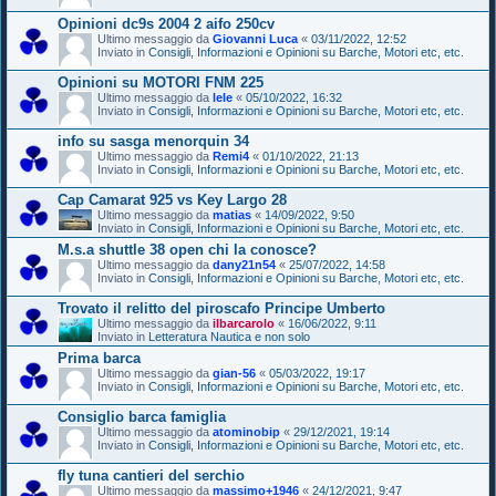
Opinioni dc9s 2004 2 aifo 250cv
Ultimo messaggio da
Giovanni Luca
«
03/11/2022, 12:52
Inviato in
Consigli, Informazioni e Opinioni su Barche, Motori etc, etc.
Opinioni su MOTORI FNM 225
Ultimo messaggio da
lele
«
05/10/2022, 16:32
Inviato in
Consigli, Informazioni e Opinioni su Barche, Motori etc, etc.
info su sasga menorquin 34
Ultimo messaggio da
Remi4
«
01/10/2022, 21:13
Inviato in
Consigli, Informazioni e Opinioni su Barche, Motori etc, etc.
Cap Camarat 925 vs Key Largo 28
Ultimo messaggio da
matias
«
14/09/2022, 9:50
Inviato in
Consigli, Informazioni e Opinioni su Barche, Motori etc, etc.
M.s.a shuttle 38 open chi la conosce?
Ultimo messaggio da
dany21n54
«
25/07/2022, 14:58
Inviato in
Consigli, Informazioni e Opinioni su Barche, Motori etc, etc.
Trovato il relitto del piroscafo Principe Umberto
Ultimo messaggio da
ilbarcarolo
«
16/06/2022, 9:11
Inviato in
Letteratura Nautica e non solo
Prima barca
Ultimo messaggio da
gian-56
«
05/03/2022, 19:17
Inviato in
Consigli, Informazioni e Opinioni su Barche, Motori etc, etc.
Consiglio barca famiglia
Ultimo messaggio da
atominobip
«
29/12/2021, 19:14
Inviato in
Consigli, Informazioni e Opinioni su Barche, Motori etc, etc.
fly tuna cantieri del serchio
Ultimo messaggio da
massimo+1946
«
24/12/2021, 9:47