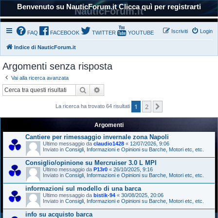
Benvenuto su NauticForum.it Clicca quì per registrarti
NauticForum.it
Iscriviti
Login
FAQ
FACEBOOK
TWITTER
YOUTUBE
Indice di NauticForum.it
Argomenti senza risposta
Vai alla ricerca avanzata
Cerca
Ricerca avanzata
1
2
Prossimo
La ricerca ha trovato 64 risultati
Argomenti
Cantiere per rimessaggio invernale zona Napoli
Ultimo messaggio da
claudio1428
«
12/07/2026, 9:06
Inviato in
Consigli, Informazioni e Opinioni su Barche, Motori etc, etc.
Consiglio/opinione su Mercruiser 3.0 L MPI
Ultimo messaggio da
P13r0
«
26/10/2025, 9:16
Inviato in
Consigli, Informazioni e Opinioni su Barche, Motori etc, etc.
informazioni sul modello di una barca
Ultimo messaggio da
bistik-94
«
30/08/2025, 20:06
Inviato in
Consigli, Informazioni e Opinioni su Barche, Motori etc, etc.
info su acquisto barca