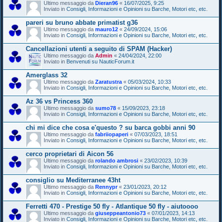
Ultimo messaggio da
Dieran96
«
16/07/2025, 9:25
Inviato in
Consigli, Informazioni e Opinioni su Barche, Motori etc, etc.
pareri su bruno abbate primatist g36
Ultimo messaggio da
mauro12
«
24/09/2024, 15:06
Inviato in
Consigli, Informazioni e Opinioni su Barche, Motori etc, etc.
Cancellazioni utenti a seguito di SPAM (Hacker)
Ultimo messaggio da
Admin
«
24/04/2024, 22:00
Inviato in
Benvenuti su NauticForum.it
Amerglass 32
Ultimo messaggio da
Zaratustra
«
05/03/2024, 10:33
Inviato in
Consigli, Informazioni e Opinioni su Barche, Motori etc, etc.
Az 36 vs Princess 360
Ultimo messaggio da
sumo78
«
15/09/2023, 23:18
Inviato in
Consigli, Informazioni e Opinioni su Barche, Motori etc, etc.
chi mi dice che cosa e'questo ? su barca gobbi anni 90
Ultimo messaggio da
fabriiopaperi
«
07/03/2023, 18:51
Inviato in
Consigli, Informazioni e Opinioni su Barche, Motori etc, etc.
cerco proprietari di Aicon 56
Ultimo messaggio da
rolando ambrosi
«
23/02/2023, 10:39
Inviato in
Consigli, Informazioni e Opinioni su Barche, Motori etc, etc.
consiglio su Mediterranee 43ht
Ultimo messaggio da
Rennypr
«
23/01/2023, 20:12
Inviato in
Consigli, Informazioni e Opinioni su Barche, Motori etc, etc.
Ferretti 470 - Prestige 50 fly - Atlantique 50 fly - aiutoooo
Ultimo messaggio da
giuseppeantonio73
«
07/01/2023, 14:13
Inviato in
Consigli, Informazioni e Opinioni su Barche, Motori etc, etc.