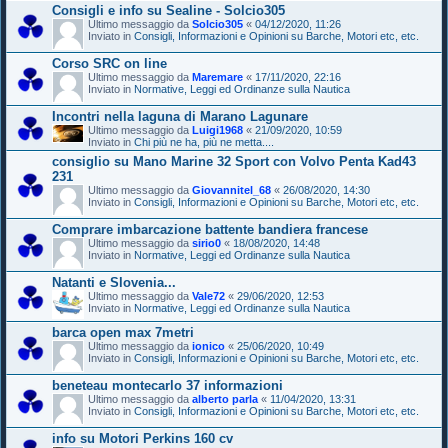
Consigli e info su Sealine - Solcio305
Ultimo messaggio da
Solcio305
«
04/12/2020, 11:26
Inviato in
Consigli, Informazioni e Opinioni su Barche, Motori etc, etc.
Corso SRC on line
Ultimo messaggio da
Maremare
«
17/11/2020, 22:16
Inviato in
Normative, Leggi ed Ordinanze sulla Nautica
Incontri nella laguna di Marano Lagunare
Ultimo messaggio da
Luigi1968
«
21/09/2020, 10:59
Inviato in
Chi più ne ha, più ne metta....
consiglio su Mano Marine 32 Sport con Volvo Penta Kad43
231
Ultimo messaggio da
Giovannitel_68
«
26/08/2020, 14:30
Inviato in
Consigli, Informazioni e Opinioni su Barche, Motori etc, etc.
Comprare imbarcazione battente bandiera francese
Ultimo messaggio da
sirio0
«
18/08/2020, 14:48
Inviato in
Normative, Leggi ed Ordinanze sulla Nautica
Natanti e Slovenia...
Ultimo messaggio da
Vale72
«
29/06/2020, 12:53
Inviato in
Normative, Leggi ed Ordinanze sulla Nautica
barca open max 7metri
Ultimo messaggio da
ionico
«
25/06/2020, 10:49
Inviato in
Consigli, Informazioni e Opinioni su Barche, Motori etc, etc.
beneteau montecarlo 37 informazioni
Ultimo messaggio da
alberto parla
«
11/04/2020, 13:31
Inviato in
Consigli, Informazioni e Opinioni su Barche, Motori etc, etc.
info su Motori Perkins 160 cv