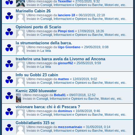
Ultimo messaggio da
Texwiller
«
27/01/2020, 9:32
Inviato in
Consigli, Informazioni e Opinioni su Barche, Motori etc, etc.
Marinello Cabin 26
Ultimo messaggio da
lanciere-18
«
06/10/2019, 22:18
Inviato in
Consigli, Informazioni e Opinioni su Barche, Motori etc, etc.
Opinioni porto di Scario
Ultimo messaggio da
Pimpi tinti
«
17/09/2019, 18:26
Inviato in
Consigli, Informazioni e Opinioni su Barche, Motori etc, etc.
la strumentazione della barca.
Ultimo messaggio da
Ugo Giordano
«
29/05/2019, 0:08
Inviato in
La Vela
trasferire una barca avela da Livorno ad Ancona
Ultimo messaggio da
giosurf62
«
25/05/2019, 9:59
Inviato in
La Vela
Info su Gobbi 23 cabin
Ultimo messaggio da
matteo
«
12/03/2019, 9:02
Inviato in
Consigli, Informazioni e Opinioni su Barche, Motori etc, etc.
Karnic 2260 bluewater
Ultimo messaggio da
Beba91
«
09/07/2018, 12:52
Inviato in
Consigli, Informazioni e Opinioni su Barche, Motori etc, etc.
visionare barca: chi è di Pescara ?
Ultimo messaggio da
dominus
«
16/06/2018, 9:46
Inviato in
Consigli, Informazioni e Opinioni su Barche, Motori etc, etc.
Gobbi/atlantis 315 sc
Ultimo messaggio da
mezzomarinaio
«
31/05/2018, 0:14
Inviato in
Consigli, Informazioni e Opinioni su Barche, Motori etc, etc.