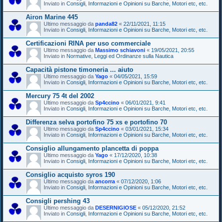
Inviato in
Consigli, Informazioni e Opinioni su Barche, Motori etc, etc.
Airon Marine 445
Ultimo messaggio da
panda82
«
22/11/2021, 11:15
Inviato in
Consigli, Informazioni e Opinioni su Barche, Motori etc, etc.
Certificazioni RINA per uso commerciale
Ultimo messaggio da
Massimo schiavoni
«
19/05/2021, 20:55
Inviato in
Normative, Leggi ed Ordinanze sulla Nautica
Capacità pistone timoneria ... aiuto
Ultimo messaggio da
Yago
«
04/05/2021, 15:59
Inviato in
Consigli, Informazioni e Opinioni su Barche, Motori etc, etc.
Mercury 75 4t del 2002
Ultimo messaggio da
Sp4ccino
«
06/01/2021, 9:41
Inviato in
Consigli, Informazioni e Opinioni su Barche, Motori etc, etc.
Differenza selva portofino 75 xs e portofino 70
Ultimo messaggio da
Sp4ccino
«
03/01/2021, 15:34
Inviato in
Consigli, Informazioni e Opinioni su Barche, Motori etc, etc.
Consiglio allungamento plancetta di poppa
Ultimo messaggio da
Yago
«
17/12/2020, 10:38
Inviato in
Consigli, Informazioni e Opinioni su Barche, Motori etc, etc.
Consiglio acquisto syros 190
Ultimo messaggio da
ancorra
«
07/12/2020, 1:06
Inviato in
Consigli, Informazioni e Opinioni su Barche, Motori etc, etc.
Consigli pershing 43
Ultimo messaggio da
DESERNIGIOSE
«
05/12/2020, 21:52
Inviato in
Consigli, Informazioni e Opinioni su Barche, Motori etc, etc.