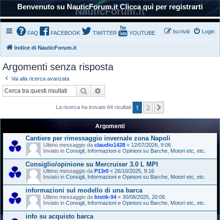
Benvenuto su NauticForum.it Clicca quì per registrarti
NauticForum.it
Iscriviti
Login
FAQ
FACEBOOK
TWITTER
YOUTUBE
Indice di NauticForum.it
Argomenti senza risposta
Vai alla ricerca avanzata
Cerca
Ricerca avanzata
1
2
Prossimo
La ricerca ha trovato 64 risultati
Argomenti
Cantiere per rimessaggio invernale zona Napoli
Ultimo messaggio da
claudio1428
«
12/07/2026, 9:06
Inviato in
Consigli, Informazioni e Opinioni su Barche, Motori etc, etc.
Consiglio/opinione su Mercruiser 3.0 L MPI
Ultimo messaggio da
P13r0
«
26/10/2025, 9:16
Inviato in
Consigli, Informazioni e Opinioni su Barche, Motori etc, etc.
informazioni sul modello di una barca
Ultimo messaggio da
bistik-94
«
30/08/2025, 20:06
Inviato in
Consigli, Informazioni e Opinioni su Barche, Motori etc, etc.
info su acquisto barca