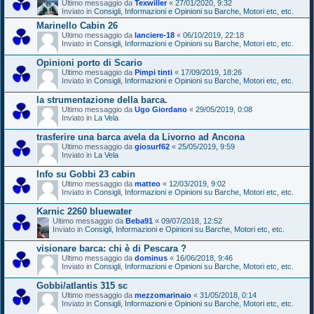
Ultimo messaggio da
Texwiller
«
27/01/2020, 9:32
Inviato in
Consigli, Informazioni e Opinioni su Barche, Motori etc, etc.
Marinello Cabin 26
Ultimo messaggio da
lanciere-18
«
06/10/2019, 22:18
Inviato in
Consigli, Informazioni e Opinioni su Barche, Motori etc, etc.
Opinioni porto di Scario
Ultimo messaggio da
Pimpi tinti
«
17/09/2019, 18:26
Inviato in
Consigli, Informazioni e Opinioni su Barche, Motori etc, etc.
la strumentazione della barca.
Ultimo messaggio da
Ugo Giordano
«
29/05/2019, 0:08
Inviato in
La Vela
trasferire una barca avela da Livorno ad Ancona
Ultimo messaggio da
giosurf62
«
25/05/2019, 9:59
Inviato in
La Vela
Info su Gobbi 23 cabin
Ultimo messaggio da
matteo
«
12/03/2019, 9:02
Inviato in
Consigli, Informazioni e Opinioni su Barche, Motori etc, etc.
Karnic 2260 bluewater
Ultimo messaggio da
Beba91
«
09/07/2018, 12:52
Inviato in
Consigli, Informazioni e Opinioni su Barche, Motori etc, etc.
visionare barca: chi è di Pescara ?
Ultimo messaggio da
dominus
«
16/06/2018, 9:46
Inviato in
Consigli, Informazioni e Opinioni su Barche, Motori etc, etc.
Gobbi/atlantis 315 sc
Ultimo messaggio da
mezzomarinaio
«
31/05/2018, 0:14
Inviato in
Consigli, Informazioni e Opinioni su Barche, Motori etc, etc.