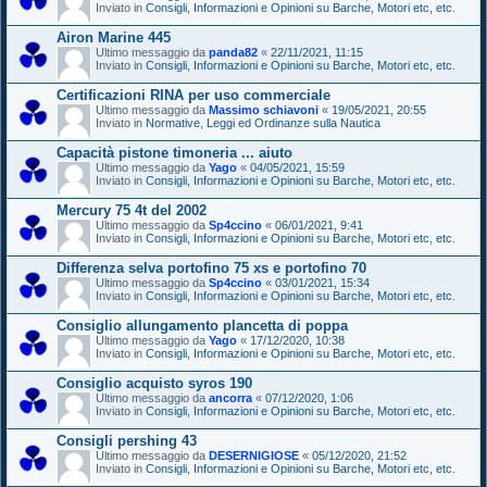
Inviato in
Consigli, Informazioni e Opinioni su Barche, Motori etc, etc.
Airon Marine 445
Ultimo messaggio da
panda82
«
22/11/2021, 11:15
Inviato in
Consigli, Informazioni e Opinioni su Barche, Motori etc, etc.
Certificazioni RINA per uso commerciale
Ultimo messaggio da
Massimo schiavoni
«
19/05/2021, 20:55
Inviato in
Normative, Leggi ed Ordinanze sulla Nautica
Capacità pistone timoneria ... aiuto
Ultimo messaggio da
Yago
«
04/05/2021, 15:59
Inviato in
Consigli, Informazioni e Opinioni su Barche, Motori etc, etc.
Mercury 75 4t del 2002
Ultimo messaggio da
Sp4ccino
«
06/01/2021, 9:41
Inviato in
Consigli, Informazioni e Opinioni su Barche, Motori etc, etc.
Differenza selva portofino 75 xs e portofino 70
Ultimo messaggio da
Sp4ccino
«
03/01/2021, 15:34
Inviato in
Consigli, Informazioni e Opinioni su Barche, Motori etc, etc.
Consiglio allungamento plancetta di poppa
Ultimo messaggio da
Yago
«
17/12/2020, 10:38
Inviato in
Consigli, Informazioni e Opinioni su Barche, Motori etc, etc.
Consiglio acquisto syros 190
Ultimo messaggio da
ancorra
«
07/12/2020, 1:06
Inviato in
Consigli, Informazioni e Opinioni su Barche, Motori etc, etc.
Consigli pershing 43
Ultimo messaggio da
DESERNIGIOSE
«
05/12/2020, 21:52
Inviato in
Consigli, Informazioni e Opinioni su Barche, Motori etc, etc.