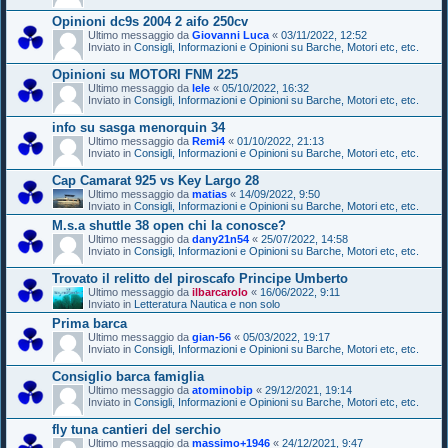
Opinioni dc9s 2004 2 aifo 250cv
Ultimo messaggio da
Giovanni Luca
«
03/11/2022, 12:52
Inviato in
Consigli, Informazioni e Opinioni su Barche, Motori etc, etc.
Opinioni su MOTORI FNM 225
Ultimo messaggio da
lele
«
05/10/2022, 16:32
Inviato in
Consigli, Informazioni e Opinioni su Barche, Motori etc, etc.
info su sasga menorquin 34
Ultimo messaggio da
Remi4
«
01/10/2022, 21:13
Inviato in
Consigli, Informazioni e Opinioni su Barche, Motori etc, etc.
Cap Camarat 925 vs Key Largo 28
Ultimo messaggio da
matias
«
14/09/2022, 9:50
Inviato in
Consigli, Informazioni e Opinioni su Barche, Motori etc, etc.
M.s.a shuttle 38 open chi la conosce?
Ultimo messaggio da
dany21n54
«
25/07/2022, 14:58
Inviato in
Consigli, Informazioni e Opinioni su Barche, Motori etc, etc.
Trovato il relitto del piroscafo Principe Umberto
Ultimo messaggio da
ilbarcarolo
«
16/06/2022, 9:11
Inviato in
Letteratura Nautica e non solo
Prima barca
Ultimo messaggio da
gian-56
«
05/03/2022, 19:17
Inviato in
Consigli, Informazioni e Opinioni su Barche, Motori etc, etc.
Consiglio barca famiglia
Ultimo messaggio da
atominobip
«
29/12/2021, 19:14
Inviato in
Consigli, Informazioni e Opinioni su Barche, Motori etc, etc.
fly tuna cantieri del serchio
Ultimo messaggio da
massimo+1946
«
24/12/2021, 9:47