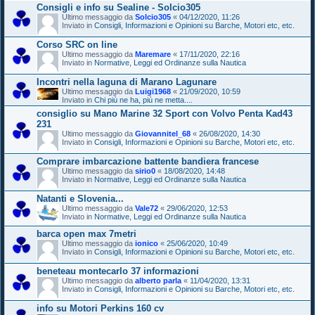
Consigli e info su Sealine - Solcio305
Ultimo messaggio da
Solcio305
«
04/12/2020, 11:26
Inviato in
Consigli, Informazioni e Opinioni su Barche, Motori etc, etc.
Corso SRC on line
Ultimo messaggio da
Maremare
«
17/11/2020, 22:16
Inviato in
Normative, Leggi ed Ordinanze sulla Nautica
Incontri nella laguna di Marano Lagunare
Ultimo messaggio da
Luigi1968
«
21/09/2020, 10:59
Inviato in
Chi più ne ha, più ne metta....
consiglio su Mano Marine 32 Sport con Volvo Penta Kad43
231
Ultimo messaggio da
Giovannitel_68
«
26/08/2020, 14:30
Inviato in
Consigli, Informazioni e Opinioni su Barche, Motori etc, etc.
Comprare imbarcazione battente bandiera francese
Ultimo messaggio da
sirio0
«
18/08/2020, 14:48
Inviato in
Normative, Leggi ed Ordinanze sulla Nautica
Natanti e Slovenia...
Ultimo messaggio da
Vale72
«
29/06/2020, 12:53
Inviato in
Normative, Leggi ed Ordinanze sulla Nautica
barca open max 7metri
Ultimo messaggio da
ionico
«
25/06/2020, 10:49
Inviato in
Consigli, Informazioni e Opinioni su Barche, Motori etc, etc.
beneteau montecarlo 37 informazioni
Ultimo messaggio da
alberto parla
«
11/04/2020, 13:31
Inviato in
Consigli, Informazioni e Opinioni su Barche, Motori etc, etc.
info su Motori Perkins 160 cv