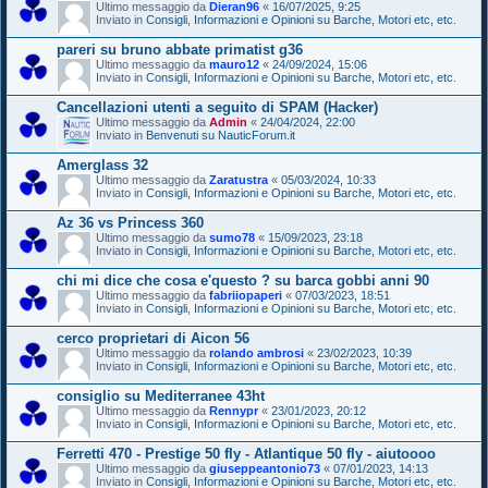
Ultimo messaggio da
Dieran96
«
16/07/2025, 9:25
Inviato in
Consigli, Informazioni e Opinioni su Barche, Motori etc, etc.
pareri su bruno abbate primatist g36
Ultimo messaggio da
mauro12
«
24/09/2024, 15:06
Inviato in
Consigli, Informazioni e Opinioni su Barche, Motori etc, etc.
Cancellazioni utenti a seguito di SPAM (Hacker)
Ultimo messaggio da
Admin
«
24/04/2024, 22:00
Inviato in
Benvenuti su NauticForum.it
Amerglass 32
Ultimo messaggio da
Zaratustra
«
05/03/2024, 10:33
Inviato in
Consigli, Informazioni e Opinioni su Barche, Motori etc, etc.
Az 36 vs Princess 360
Ultimo messaggio da
sumo78
«
15/09/2023, 23:18
Inviato in
Consigli, Informazioni e Opinioni su Barche, Motori etc, etc.
chi mi dice che cosa e'questo ? su barca gobbi anni 90
Ultimo messaggio da
fabriiopaperi
«
07/03/2023, 18:51
Inviato in
Consigli, Informazioni e Opinioni su Barche, Motori etc, etc.
cerco proprietari di Aicon 56
Ultimo messaggio da
rolando ambrosi
«
23/02/2023, 10:39
Inviato in
Consigli, Informazioni e Opinioni su Barche, Motori etc, etc.
consiglio su Mediterranee 43ht
Ultimo messaggio da
Rennypr
«
23/01/2023, 20:12
Inviato in
Consigli, Informazioni e Opinioni su Barche, Motori etc, etc.
Ferretti 470 - Prestige 50 fly - Atlantique 50 fly - aiutoooo
Ultimo messaggio da
giuseppeantonio73
«
07/01/2023, 14:13
Inviato in
Consigli, Informazioni e Opinioni su Barche, Motori etc, etc.