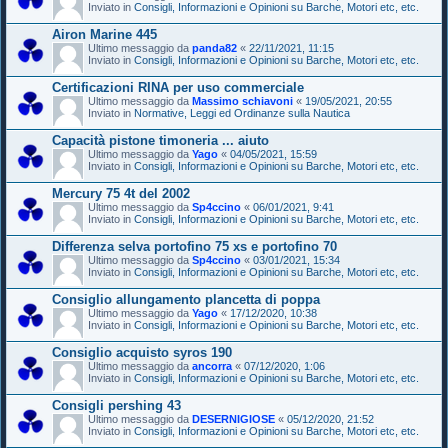
Inviato in
Consigli, Informazioni e Opinioni su Barche, Motori etc, etc.
Airon Marine 445
Ultimo messaggio da
panda82
«
22/11/2021, 11:15
Inviato in
Consigli, Informazioni e Opinioni su Barche, Motori etc, etc.
Certificazioni RINA per uso commerciale
Ultimo messaggio da
Massimo schiavoni
«
19/05/2021, 20:55
Inviato in
Normative, Leggi ed Ordinanze sulla Nautica
Capacità pistone timoneria ... aiuto
Ultimo messaggio da
Yago
«
04/05/2021, 15:59
Inviato in
Consigli, Informazioni e Opinioni su Barche, Motori etc, etc.
Mercury 75 4t del 2002
Ultimo messaggio da
Sp4ccino
«
06/01/2021, 9:41
Inviato in
Consigli, Informazioni e Opinioni su Barche, Motori etc, etc.
Differenza selva portofino 75 xs e portofino 70
Ultimo messaggio da
Sp4ccino
«
03/01/2021, 15:34
Inviato in
Consigli, Informazioni e Opinioni su Barche, Motori etc, etc.
Consiglio allungamento plancetta di poppa
Ultimo messaggio da
Yago
«
17/12/2020, 10:38
Inviato in
Consigli, Informazioni e Opinioni su Barche, Motori etc, etc.
Consiglio acquisto syros 190
Ultimo messaggio da
ancorra
«
07/12/2020, 1:06
Inviato in
Consigli, Informazioni e Opinioni su Barche, Motori etc, etc.
Consigli pershing 43
Ultimo messaggio da
DESERNIGIOSE
«
05/12/2020, 21:52
Inviato in
Consigli, Informazioni e Opinioni su Barche, Motori etc, etc.