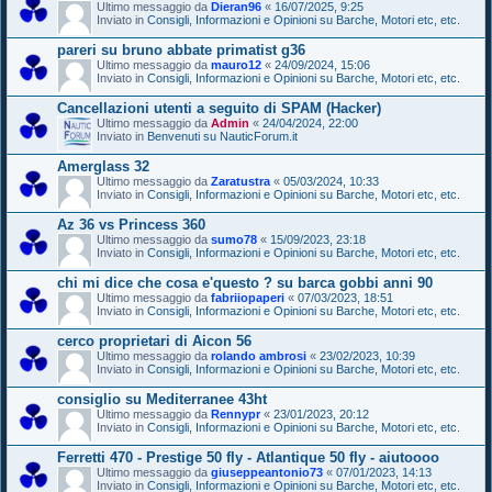
Ultimo messaggio da
Dieran96
«
16/07/2025, 9:25
Inviato in
Consigli, Informazioni e Opinioni su Barche, Motori etc, etc.
pareri su bruno abbate primatist g36
Ultimo messaggio da
mauro12
«
24/09/2024, 15:06
Inviato in
Consigli, Informazioni e Opinioni su Barche, Motori etc, etc.
Cancellazioni utenti a seguito di SPAM (Hacker)
Ultimo messaggio da
Admin
«
24/04/2024, 22:00
Inviato in
Benvenuti su NauticForum.it
Amerglass 32
Ultimo messaggio da
Zaratustra
«
05/03/2024, 10:33
Inviato in
Consigli, Informazioni e Opinioni su Barche, Motori etc, etc.
Az 36 vs Princess 360
Ultimo messaggio da
sumo78
«
15/09/2023, 23:18
Inviato in
Consigli, Informazioni e Opinioni su Barche, Motori etc, etc.
chi mi dice che cosa e'questo ? su barca gobbi anni 90
Ultimo messaggio da
fabriiopaperi
«
07/03/2023, 18:51
Inviato in
Consigli, Informazioni e Opinioni su Barche, Motori etc, etc.
cerco proprietari di Aicon 56
Ultimo messaggio da
rolando ambrosi
«
23/02/2023, 10:39
Inviato in
Consigli, Informazioni e Opinioni su Barche, Motori etc, etc.
consiglio su Mediterranee 43ht
Ultimo messaggio da
Rennypr
«
23/01/2023, 20:12
Inviato in
Consigli, Informazioni e Opinioni su Barche, Motori etc, etc.
Ferretti 470 - Prestige 50 fly - Atlantique 50 fly - aiutoooo
Ultimo messaggio da
giuseppeantonio73
«
07/01/2023, 14:13
Inviato in
Consigli, Informazioni e Opinioni su Barche, Motori etc, etc.