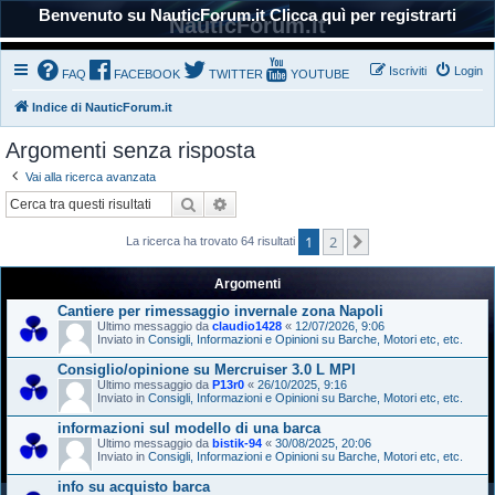
Benvenuto su NauticForum.it Clicca quì per registrarti
NauticForum.it
Iscriviti
Login
FAQ
FACEBOOK
TWITTER
YOUTUBE
Indice di NauticForum.it
Argomenti senza risposta
Vai alla ricerca avanzata
Cerca
Ricerca avanzata
1
2
Prossimo
La ricerca ha trovato 64 risultati
Argomenti
Cantiere per rimessaggio invernale zona Napoli
Ultimo messaggio da
claudio1428
«
12/07/2026, 9:06
Inviato in
Consigli, Informazioni e Opinioni su Barche, Motori etc, etc.
Consiglio/opinione su Mercruiser 3.0 L MPI
Ultimo messaggio da
P13r0
«
26/10/2025, 9:16
Inviato in
Consigli, Informazioni e Opinioni su Barche, Motori etc, etc.
informazioni sul modello di una barca
Ultimo messaggio da
bistik-94
«
30/08/2025, 20:06
Inviato in
Consigli, Informazioni e Opinioni su Barche, Motori etc, etc.
info su acquisto barca