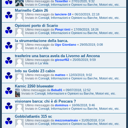
Ultimo messaggio da
Texwiller
«
27/01/2020, 9:32
Inviato in
Consigli, Informazioni e Opinioni su Barche, Motori etc, etc.
Marinello Cabin 26
Ultimo messaggio da
lanciere-18
«
06/10/2019, 22:18
Inviato in
Consigli, Informazioni e Opinioni su Barche, Motori etc, etc.
Opinioni porto di Scario
Ultimo messaggio da
Pimpi tinti
«
17/09/2019, 18:26
Inviato in
Consigli, Informazioni e Opinioni su Barche, Motori etc, etc.
la strumentazione della barca.
Ultimo messaggio da
Ugo Giordano
«
29/05/2019, 0:08
Inviato in
La Vela
trasferire una barca avela da Livorno ad Ancona
Ultimo messaggio da
giosurf62
«
25/05/2019, 9:59
Inviato in
La Vela
Info su Gobbi 23 cabin
Ultimo messaggio da
matteo
«
12/03/2019, 9:02
Inviato in
Consigli, Informazioni e Opinioni su Barche, Motori etc, etc.
Karnic 2260 bluewater
Ultimo messaggio da
Beba91
«
09/07/2018, 12:52
Inviato in
Consigli, Informazioni e Opinioni su Barche, Motori etc, etc.
visionare barca: chi è di Pescara ?
Ultimo messaggio da
dominus
«
16/06/2018, 9:46
Inviato in
Consigli, Informazioni e Opinioni su Barche, Motori etc, etc.
Gobbi/atlantis 315 sc
Ultimo messaggio da
mezzomarinaio
«
31/05/2018, 0:14
Inviato in
Consigli, Informazioni e Opinioni su Barche, Motori etc, etc.