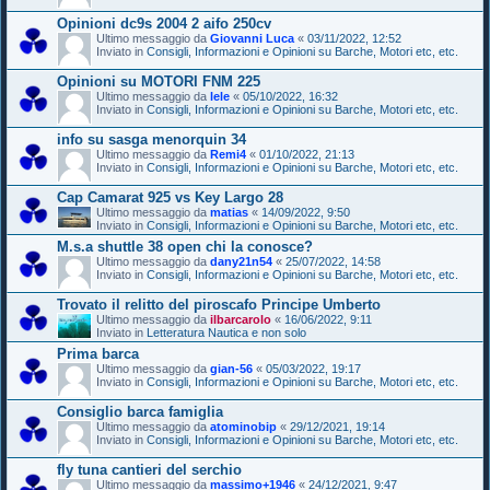
Opinioni dc9s 2004 2 aifo 250cv
Ultimo messaggio da
Giovanni Luca
«
03/11/2022, 12:52
Inviato in
Consigli, Informazioni e Opinioni su Barche, Motori etc, etc.
Opinioni su MOTORI FNM 225
Ultimo messaggio da
lele
«
05/10/2022, 16:32
Inviato in
Consigli, Informazioni e Opinioni su Barche, Motori etc, etc.
info su sasga menorquin 34
Ultimo messaggio da
Remi4
«
01/10/2022, 21:13
Inviato in
Consigli, Informazioni e Opinioni su Barche, Motori etc, etc.
Cap Camarat 925 vs Key Largo 28
Ultimo messaggio da
matias
«
14/09/2022, 9:50
Inviato in
Consigli, Informazioni e Opinioni su Barche, Motori etc, etc.
M.s.a shuttle 38 open chi la conosce?
Ultimo messaggio da
dany21n54
«
25/07/2022, 14:58
Inviato in
Consigli, Informazioni e Opinioni su Barche, Motori etc, etc.
Trovato il relitto del piroscafo Principe Umberto
Ultimo messaggio da
ilbarcarolo
«
16/06/2022, 9:11
Inviato in
Letteratura Nautica e non solo
Prima barca
Ultimo messaggio da
gian-56
«
05/03/2022, 19:17
Inviato in
Consigli, Informazioni e Opinioni su Barche, Motori etc, etc.
Consiglio barca famiglia
Ultimo messaggio da
atominobip
«
29/12/2021, 19:14
Inviato in
Consigli, Informazioni e Opinioni su Barche, Motori etc, etc.
fly tuna cantieri del serchio
Ultimo messaggio da
massimo+1946
«
24/12/2021, 9:47