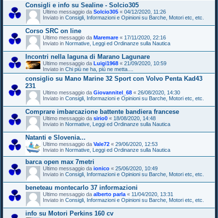
Consigli e info su Sealine - Solcio305
Ultimo messaggio da
Solcio305
«
04/12/2020, 11:26
Inviato in
Consigli, Informazioni e Opinioni su Barche, Motori etc, etc.
Corso SRC on line
Ultimo messaggio da
Maremare
«
17/11/2020, 22:16
Inviato in
Normative, Leggi ed Ordinanze sulla Nautica
Incontri nella laguna di Marano Lagunare
Ultimo messaggio da
Luigi1968
«
21/09/2020, 10:59
Inviato in
Chi più ne ha, più ne metta....
consiglio su Mano Marine 32 Sport con Volvo Penta Kad43
231
Ultimo messaggio da
Giovannitel_68
«
26/08/2020, 14:30
Inviato in
Consigli, Informazioni e Opinioni su Barche, Motori etc, etc.
Comprare imbarcazione battente bandiera francese
Ultimo messaggio da
sirio0
«
18/08/2020, 14:48
Inviato in
Normative, Leggi ed Ordinanze sulla Nautica
Natanti e Slovenia...
Ultimo messaggio da
Vale72
«
29/06/2020, 12:53
Inviato in
Normative, Leggi ed Ordinanze sulla Nautica
barca open max 7metri
Ultimo messaggio da
ionico
«
25/06/2020, 10:49
Inviato in
Consigli, Informazioni e Opinioni su Barche, Motori etc, etc.
beneteau montecarlo 37 informazioni
Ultimo messaggio da
alberto parla
«
11/04/2020, 13:31
Inviato in
Consigli, Informazioni e Opinioni su Barche, Motori etc, etc.
info su Motori Perkins 160 cv