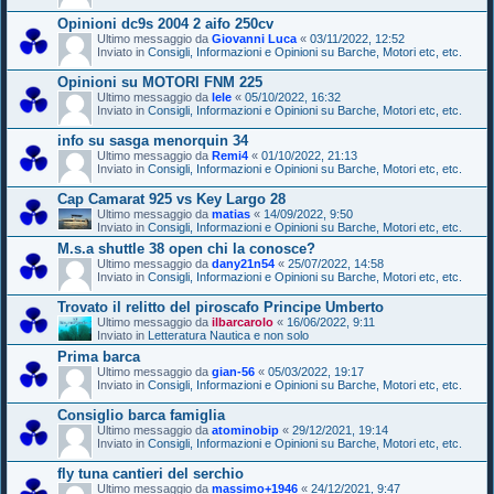
Opinioni dc9s 2004 2 aifo 250cv
Ultimo messaggio da
Giovanni Luca
«
03/11/2022, 12:52
Inviato in
Consigli, Informazioni e Opinioni su Barche, Motori etc, etc.
Opinioni su MOTORI FNM 225
Ultimo messaggio da
lele
«
05/10/2022, 16:32
Inviato in
Consigli, Informazioni e Opinioni su Barche, Motori etc, etc.
info su sasga menorquin 34
Ultimo messaggio da
Remi4
«
01/10/2022, 21:13
Inviato in
Consigli, Informazioni e Opinioni su Barche, Motori etc, etc.
Cap Camarat 925 vs Key Largo 28
Ultimo messaggio da
matias
«
14/09/2022, 9:50
Inviato in
Consigli, Informazioni e Opinioni su Barche, Motori etc, etc.
M.s.a shuttle 38 open chi la conosce?
Ultimo messaggio da
dany21n54
«
25/07/2022, 14:58
Inviato in
Consigli, Informazioni e Opinioni su Barche, Motori etc, etc.
Trovato il relitto del piroscafo Principe Umberto
Ultimo messaggio da
ilbarcarolo
«
16/06/2022, 9:11
Inviato in
Letteratura Nautica e non solo
Prima barca
Ultimo messaggio da
gian-56
«
05/03/2022, 19:17
Inviato in
Consigli, Informazioni e Opinioni su Barche, Motori etc, etc.
Consiglio barca famiglia
Ultimo messaggio da
atominobip
«
29/12/2021, 19:14
Inviato in
Consigli, Informazioni e Opinioni su Barche, Motori etc, etc.
fly tuna cantieri del serchio
Ultimo messaggio da
massimo+1946
«
24/12/2021, 9:47