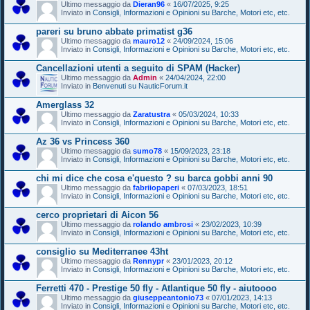
Ultimo messaggio da
Dieran96
«
16/07/2025, 9:25
Inviato in
Consigli, Informazioni e Opinioni su Barche, Motori etc, etc.
pareri su bruno abbate primatist g36
Ultimo messaggio da
mauro12
«
24/09/2024, 15:06
Inviato in
Consigli, Informazioni e Opinioni su Barche, Motori etc, etc.
Cancellazioni utenti a seguito di SPAM (Hacker)
Ultimo messaggio da
Admin
«
24/04/2024, 22:00
Inviato in
Benvenuti su NauticForum.it
Amerglass 32
Ultimo messaggio da
Zaratustra
«
05/03/2024, 10:33
Inviato in
Consigli, Informazioni e Opinioni su Barche, Motori etc, etc.
Az 36 vs Princess 360
Ultimo messaggio da
sumo78
«
15/09/2023, 23:18
Inviato in
Consigli, Informazioni e Opinioni su Barche, Motori etc, etc.
chi mi dice che cosa e'questo ? su barca gobbi anni 90
Ultimo messaggio da
fabriiopaperi
«
07/03/2023, 18:51
Inviato in
Consigli, Informazioni e Opinioni su Barche, Motori etc, etc.
cerco proprietari di Aicon 56
Ultimo messaggio da
rolando ambrosi
«
23/02/2023, 10:39
Inviato in
Consigli, Informazioni e Opinioni su Barche, Motori etc, etc.
consiglio su Mediterranee 43ht
Ultimo messaggio da
Rennypr
«
23/01/2023, 20:12
Inviato in
Consigli, Informazioni e Opinioni su Barche, Motori etc, etc.
Ferretti 470 - Prestige 50 fly - Atlantique 50 fly - aiutoooo
Ultimo messaggio da
giuseppeantonio73
«
07/01/2023, 14:13
Inviato in
Consigli, Informazioni e Opinioni su Barche, Motori etc, etc.