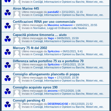
Inviato in
Consigli, Informazioni e Opinioni su Barche, Motori etc, etc.
Airon Marine 445
Ultimo messaggio da
panda82
«
22/11/2021, 11:15
Inviato in
Consigli, Informazioni e Opinioni su Barche, Motori etc, etc.
Certificazioni RINA per uso commerciale
Ultimo messaggio da
Massimo schiavoni
«
19/05/2021, 20:55
Inviato in
Normative, Leggi ed Ordinanze sulla Nautica
Capacità pistone timoneria ... aiuto
Ultimo messaggio da
Yago
«
04/05/2021, 15:59
Inviato in
Consigli, Informazioni e Opinioni su Barche, Motori etc, etc.
Mercury 75 4t del 2002
Ultimo messaggio da
Sp4ccino
«
06/01/2021, 9:41
Inviato in
Consigli, Informazioni e Opinioni su Barche, Motori etc, etc.
Differenza selva portofino 75 xs e portofino 70
Ultimo messaggio da
Sp4ccino
«
03/01/2021, 15:34
Inviato in
Consigli, Informazioni e Opinioni su Barche, Motori etc, etc.
Consiglio allungamento plancetta di poppa
Ultimo messaggio da
Yago
«
17/12/2020, 10:38
Inviato in
Consigli, Informazioni e Opinioni su Barche, Motori etc, etc.
Consiglio acquisto syros 190
Ultimo messaggio da
ancorra
«
07/12/2020, 1:06
Inviato in
Consigli, Informazioni e Opinioni su Barche, Motori etc, etc.
Consigli pershing 43
Ultimo messaggio da
DESERNIGIOSE
«
05/12/2020, 21:52
Inviato in
Consigli, Informazioni e Opinioni su Barche, Motori etc, etc.