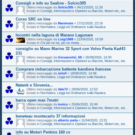
Consigli e info su Sealine - Solcio305
Ultimo messaggio da
Solcio305
«
04/12/2020, 11:26
Inviato in
Consigli, Informazioni e Opinioni su Barche, Motori etc, etc.
Corso SRC on line
Ultimo messaggio da
Maremare
«
17/11/2020, 22:16
Inviato in
Normative, Leggi ed Ordinanze sulla Nautica
Incontri nella laguna di Marano Lagunare
Ultimo messaggio da
Luigi1968
«
21/09/2020, 10:59
Inviato in
Chi più ne ha, più ne metta....
consiglio su Mano Marine 32 Sport con Volvo Penta Kad43
231
Ultimo messaggio da
Giovannitel_68
«
26/08/2020, 14:30
Inviato in
Consigli, Informazioni e Opinioni su Barche, Motori etc, etc.
Comprare imbarcazione battente bandiera francese
Ultimo messaggio da
sirio0
«
18/08/2020, 14:48
Inviato in
Normative, Leggi ed Ordinanze sulla Nautica
Natanti e Slovenia...
Ultimo messaggio da
Vale72
«
29/06/2020, 12:53
Inviato in
Normative, Leggi ed Ordinanze sulla Nautica
barca open max 7metri
Ultimo messaggio da
ionico
«
25/06/2020, 10:49
Inviato in
Consigli, Informazioni e Opinioni su Barche, Motori etc, etc.
beneteau montecarlo 37 informazioni
Ultimo messaggio da
alberto parla
«
11/04/2020, 13:31
Inviato in
Consigli, Informazioni e Opinioni su Barche, Motori etc, etc.
info su Motori Perkins 160 cv