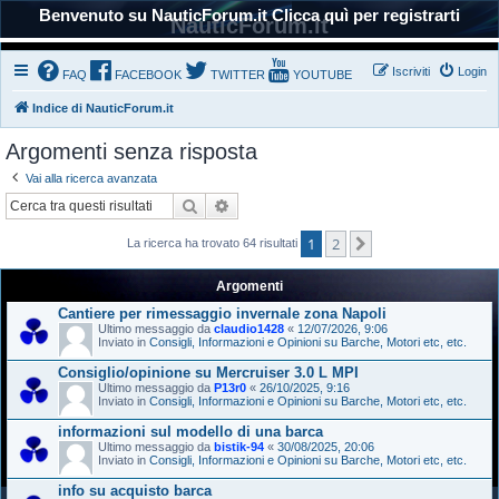
Benvenuto su NauticForum.it Clicca quì per registrarti
NauticForum.it
Iscriviti
Login
FAQ
FACEBOOK
TWITTER
YOUTUBE
Indice di NauticForum.it
Argomenti senza risposta
Vai alla ricerca avanzata
Cerca
Ricerca avanzata
1
2
Prossimo
La ricerca ha trovato 64 risultati
Argomenti
Cantiere per rimessaggio invernale zona Napoli
Ultimo messaggio da
claudio1428
«
12/07/2026, 9:06
Inviato in
Consigli, Informazioni e Opinioni su Barche, Motori etc, etc.
Consiglio/opinione su Mercruiser 3.0 L MPI
Ultimo messaggio da
P13r0
«
26/10/2025, 9:16
Inviato in
Consigli, Informazioni e Opinioni su Barche, Motori etc, etc.
informazioni sul modello di una barca
Ultimo messaggio da
bistik-94
«
30/08/2025, 20:06
Inviato in
Consigli, Informazioni e Opinioni su Barche, Motori etc, etc.
info su acquisto barca