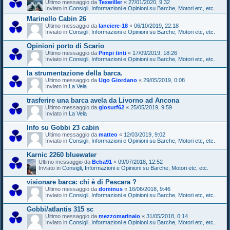
Ultimo messaggio da
Texwiller
«
27/01/2020, 9:32
Inviato in
Consigli, Informazioni e Opinioni su Barche, Motori etc, etc.
Marinello Cabin 26
Ultimo messaggio da
lanciere-18
«
06/10/2019, 22:18
Inviato in
Consigli, Informazioni e Opinioni su Barche, Motori etc, etc.
Opinioni porto di Scario
Ultimo messaggio da
Pimpi tinti
«
17/09/2019, 18:26
Inviato in
Consigli, Informazioni e Opinioni su Barche, Motori etc, etc.
la strumentazione della barca.
Ultimo messaggio da
Ugo Giordano
«
29/05/2019, 0:08
Inviato in
La Vela
trasferire una barca avela da Livorno ad Ancona
Ultimo messaggio da
giosurf62
«
25/05/2019, 9:59
Inviato in
La Vela
Info su Gobbi 23 cabin
Ultimo messaggio da
matteo
«
12/03/2019, 9:02
Inviato in
Consigli, Informazioni e Opinioni su Barche, Motori etc, etc.
Karnic 2260 bluewater
Ultimo messaggio da
Beba91
«
09/07/2018, 12:52
Inviato in
Consigli, Informazioni e Opinioni su Barche, Motori etc, etc.
visionare barca: chi è di Pescara ?
Ultimo messaggio da
dominus
«
16/06/2018, 9:46
Inviato in
Consigli, Informazioni e Opinioni su Barche, Motori etc, etc.
Gobbi/atlantis 315 sc
Ultimo messaggio da
mezzomarinaio
«
31/05/2018, 0:14
Inviato in
Consigli, Informazioni e Opinioni su Barche, Motori etc, etc.