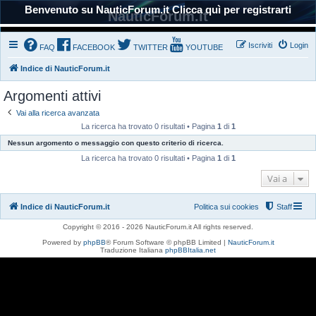
Benvenuto su NauticForum.it Clicca quì per registrarti
NauticForum.it
Iscriviti
Login
FAQ
FACEBOOK
TWITTER
YOUTUBE
Indice di NauticForum.it
Argomenti attivi
Vai alla ricerca avanzata
La ricerca ha trovato 0 risultati • Pagina
1
di
1
Nessun argomento o messaggio con questo criterio di ricerca.
La ricerca ha trovato 0 risultati • Pagina
1
di
1
Vai a
Indice di NauticForum.it
Politica sui cookies
Staff
Copyright © 2016 - 2026 NauticForum.it All rights reserved.
Powered by
phpBB
® Forum Software © phpBB Limited |
NauticForum.it
Traduzione Italiana
phpBBItalia.net