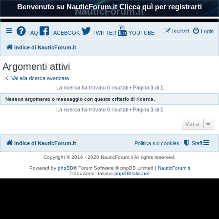
Benvenuto su NauticForum.it Clicca quì per registrarti
NauticForum.it
Iscriviti
Login
FAQ
FACEBOOK
TWITTER
YOUTUBE
Indice di NauticForum.it
Argomenti attivi
Vai alla ricerca avanzata
La ricerca ha trovato 0 risultati • Pagina
1
di
1
Nessun argomento o messaggio con questo criterio di ricerca.
La ricerca ha trovato 0 risultati • Pagina
1
di
1
Vai a
Indice di NauticForum.it
Politica sui cookies
Staff
Copyright © 2016 - 2026 NauticForum.it All rights reserved.
Powered by
phpBB
® Forum Software © phpBB Limited |
NauticForum.it
Traduzione Italiana
phpBBItalia.net