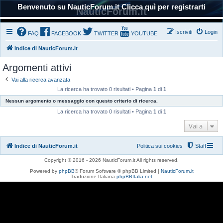
Benvenuto su NauticForum.it Clicca quì per registrarti
NauticForum.it
Iscriviti
Login
FAQ
FACEBOOK
TWITTER
YOUTUBE
Indice di NauticForum.it
Argomenti attivi
Vai alla ricerca avanzata
La ricerca ha trovato 0 risultati • Pagina
1
di
1
Nessun argomento o messaggio con questo criterio di ricerca.
La ricerca ha trovato 0 risultati • Pagina
1
di
1
Vai a
Indice di NauticForum.it
Politica sui cookies
Staff
Copyright © 2016 - 2026 NauticForum.it All rights reserved.
Powered by
phpBB
® Forum Software © phpBB Limited |
NauticForum.it
Traduzione Italiana
phpBBItalia.net