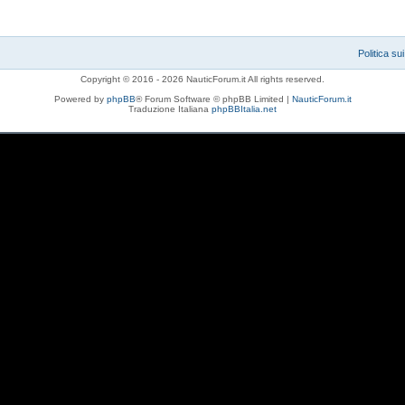
Politica su
Copyright © 2016 - 2026 NauticForum.it All rights reserved.
Powered by
phpBB
® Forum Software © phpBB Limited |
NauticForum.it
Traduzione Italiana
phpBBItalia.net