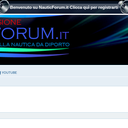
Benvenuto su NauticForum.it Clicca quì per registrarti
YOUTUBE