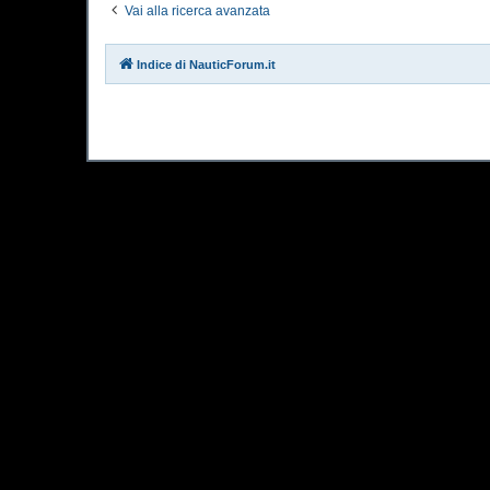
Vai alla ricerca avanzata
Indice di NauticForum.it