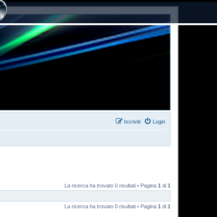
Iscriviti
Login
La ricerca ha trovato 0 risultati • Pagina
1
di
1
La ricerca ha trovato 0 risultati • Pagina
1
di
1