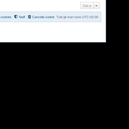
Vai a
i cookies
Staff
Cancella cookie
Tutti gli orari sono
UTC+02:00