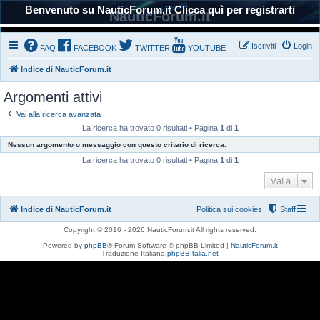
Benvenuto su NauticForum.it Clicca quì per registrarti
NauticForum.it
Iscriviti
Login
FAQ
FACEBOOK
TWITTER
YOUTUBE
Indice di NauticForum.it
Argomenti attivi
Vai alla ricerca avanzata
La ricerca ha trovato 0 risultati • Pagina
1
di
1
Nessun argomento o messaggio con questo criterio di ricerca.
La ricerca ha trovato 0 risultati • Pagina
1
di
1
Vai a
Indice di NauticForum.it
Politica sui cookies
Staff
Copyright © 2016 - 2026 NauticForum.it All rights reserved.
Powered by
phpBB
® Forum Software © phpBB Limited |
NauticForum.it
Traduzione Italiana
phpBBItalia.net