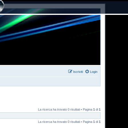
Iscriviti
Login
La ricerca ha trovato 0 risultati • Pagina
1
di
1
La ricerca ha trovato 0 risultati • Pagina
1
di
1