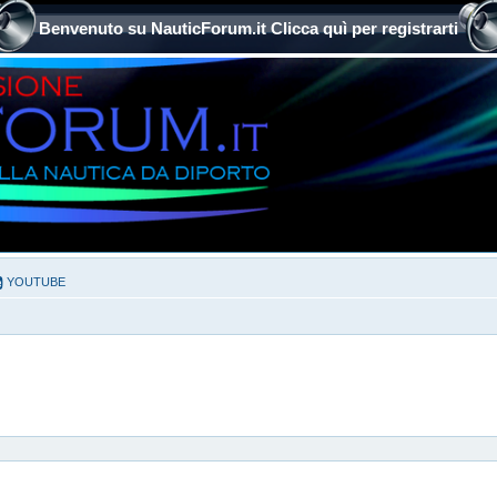
Benvenuto su NauticForum.it Clicca quì per registrarti
YOUTUBE