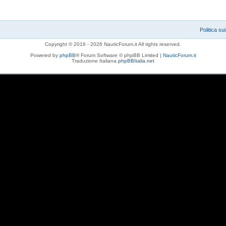
Politica su
Copyright © 2016 - 2026 NauticForum.it All rights reserved.
Powered by
phpBB
® Forum Software © phpBB Limited |
NauticForum.it
Traduzione Italiana
phpBBItalia.net