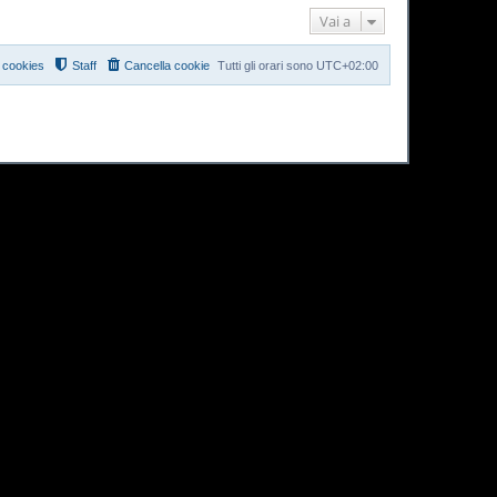
Vai a
i cookies
Staff
Cancella cookie
Tutti gli orari sono
UTC+02:00