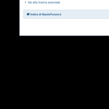
Vai alla ricerca avanzata
Indice di NauticForum.it