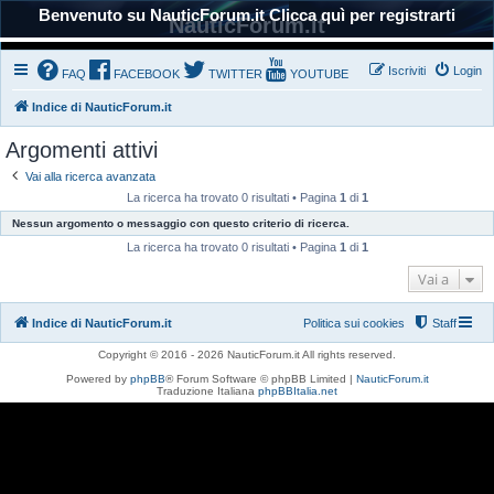
Benvenuto su NauticForum.it Clicca quì per registrarti
NauticForum.it
Iscriviti
Login
FAQ
FACEBOOK
TWITTER
YOUTUBE
Indice di NauticForum.it
Argomenti attivi
Vai alla ricerca avanzata
La ricerca ha trovato 0 risultati • Pagina
1
di
1
Nessun argomento o messaggio con questo criterio di ricerca.
La ricerca ha trovato 0 risultati • Pagina
1
di
1
Vai a
Indice di NauticForum.it
Politica sui cookies
Staff
Copyright © 2016 - 2026 NauticForum.it All rights reserved.
Powered by
phpBB
® Forum Software © phpBB Limited |
NauticForum.it
Traduzione Italiana
phpBBItalia.net