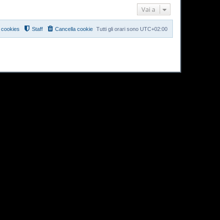
Vai a
i cookies
Staff
Cancella cookie
Tutti gli orari sono
UTC+02:00