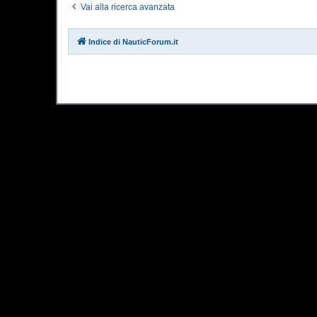
Vai alla ricerca avanzata
Indice di NauticForum.it