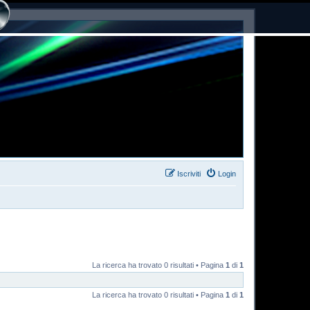
Iscriviti
Login
La ricerca ha trovato 0 risultati • Pagina
1
di
1
La ricerca ha trovato 0 risultati • Pagina
1
di
1