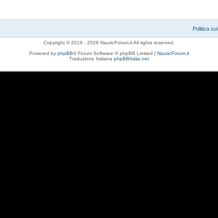
Politica su
Copyright © 2016 - 2026 NauticForum.it All rights reserved.
Powered by
phpBB
® Forum Software © phpBB Limited |
NauticForum.it
Traduzione Italiana
phpBBItalia.net