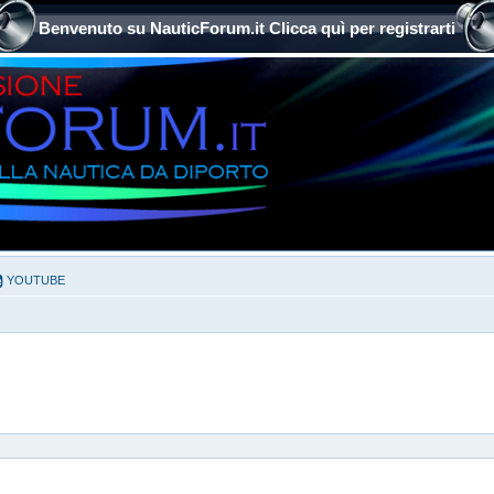
Benvenuto su NauticForum.it Clicca quì per registrarti
YOUTUBE