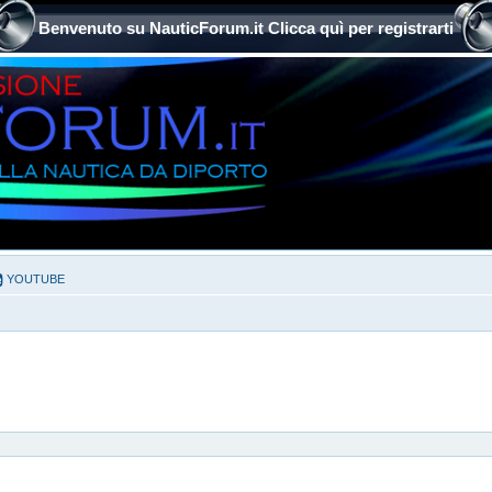
Benvenuto su NauticForum.it Clicca quì per registrarti
YOUTUBE