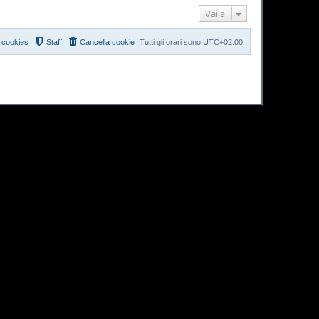
Vai a
i cookies
Staff
Cancella cookie
Tutti gli orari sono
UTC+02:00