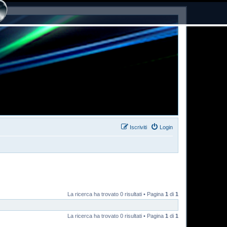
Iscriviti
Login
La ricerca ha trovato 0 risultati • Pagina
1
di
1
La ricerca ha trovato 0 risultati • Pagina
1
di
1