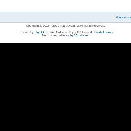
Politica su
Copyright © 2016 - 2026 NauticForum.it All rights reserved.
Powered by
phpBB
® Forum Software © phpBB Limited |
NauticForum.it
Traduzione Italiana
phpBBItalia.net