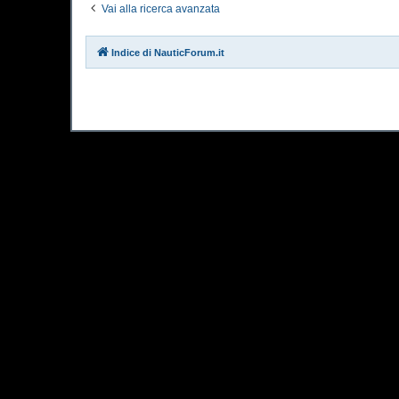
Vai alla ricerca avanzata
Indice di NauticForum.it