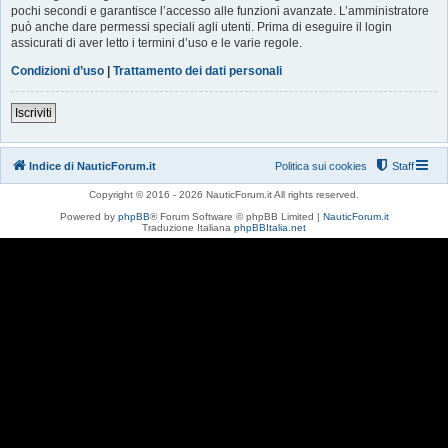
pochi secondi e garantisce l’accesso alle funzioni avanzate. L’amministratore
può anche dare permessi speciali agli utenti. Prima di eseguire il login
assicurati di aver letto i termini d’uso e le varie regole.
Condizioni d’uso
|
Trattamento dei dati personali
Iscriviti
Indice di NauticForum.it
Politica sui cookies
Staff
Copyright © 2016 - 2026 NauticForum.it All rights reserved.
Powered by
phpBB
® Forum Software © phpBB Limited |
NauticForum.it
Traduzione Italiana
phpBBItalia.net