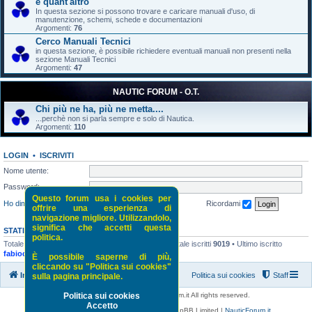
e quant'altro
In questa sezione si possono trovare e caricare manuali d'uso, di
manutenzione, schemi, schede e documentazioni
Argomenti:
76
Cerco Manuali Tecnici
in questa sezione, è possibile richiedere eventuali manuali non presenti nella
sezione Manuali Tecnici
Argomenti:
47
NAUTIC FORUM - O.T.
Chi più ne ha, più ne metta....
...perchè non si parla sempre e solo di Nautica.
Argomenti:
110
LOGIN
•
ISCRIVITI
Nome utente:
Password:
Questo forum usa i cookies per
Ho dimenticato la password
Ricordami
offrire una esperienza di
navigazione migliore. Utilizzandolo,
significa che accetti questa
STATISTICHE
politica.
Totale messaggi
52118
• Totale argomenti
5243
• Totale iscritti
9019
• Ultimo iscritto
fabiocvarese
È possibile saperne di più,
cliccando su "Politica sui cookies"
Indice di NauticForum.it
Politica sui cookies
Staff
sulla pagina principale.
Copyright © 2016 - 2026 NauticForum.it All rights reserved.
Politica sui cookies
Accetto
Powered by
phpBB
® Forum Software © phpBB Limited |
NauticForum.it