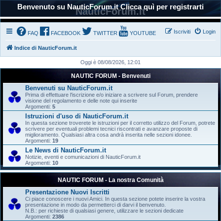
Benvenuto su NauticForum.it Clicca quì per registrarti
NauticForum.it
Iscriviti
Login
FAQ
FACEBOOK
TWITTER
YOUTUBE
Indice di NauticForum.it
Oggi è 08/08/2026, 12:01
NAUTIC FORUM - Benvenuti
Benvenuti su NauticForum.it
Prima di effettuare l'iscrizione e/o iniziare a scrivere sul Forum, prendere
visione del regolamento e delle note qui inserite
Argomenti:
5
Istruzioni d'uso di NauticForum.it
In questa sezione troverete le istruzioni per il corretto utilizzo del Forum, potrete
scrivere per eventuali problemi tecnici riscontrati e avanzare proposte di
miglioramento. Qualsiasi altra cosa andrà inserita nelle sezioni idonee.
Argomenti:
19
Le News di NauticForum.it
Notizie, eventi e comunicazioni di NauticForum.it
Argomenti:
10
NAUTIC FORUM - La nostra Comunità
Presentazione Nuovi Iscritti
Ci piace conoscere i nuovi Amici. In questa sezione potete inserire la vostra
presentazione in modo da permetterci di darvi il benvenuto.
N.B.: per richieste di qualsiasi genere, utilizzare le sezioni dedicate
Argomenti:
2386