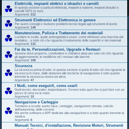
Elettricità, impianti elettrici e idraulici e carrelli
In questa sezione si parla di elettricità, impianti e batterie, impianti idraulici e
carrelli TATS (e non)
Argomenti:
212
Strumenti Elettronici ed Elettronica in genere
Per avere consigli e risolvere problemi tecnici legati agli strumenti di bordo
Argomenti:
148
Manutenzione, Pulizia e Trattamento dei materiali
Lucidare lo scafo, quale antivegetativa usare, come eliminare una macchia dal
tendalino....e tutto ciò che riguarda il trattamento delle superfici e dei materiali
Argomenti:
132
Fai da te, Personalizzazioni, Upgrade e Restauri
Sezione dove proporre, condividere e chiedere aiuto per tutto ciò che riguarda
gli aggiornamenti, le modifiche ed i restuari alle barche
Argomenti:
198
Sicurezza
La sicurezza prima di tutto. in questa sezione si parla di tutto ciò che riguarda la
sicurezza in mare, dalle dotazioni alle tecniche di navigazione e tutto quanto
inerente la sicurezza nostra ed altrui.
Argomenti:
47
I Nodi, come eseguirli, come usarli
Nodi tecnici, decorativi, impiombature. Ovvero tutto quel che si può fare con un
pezzo di cima tra le mani.
Argomenti:
10
Navigazione e Carteggio
Torniamo a scuola: punto nave, carteggio, navigazione stimata, calcolo
dell'autonomia, delle correnti.
Ma anche software e APP dedicate alla navigazione e a tutto quanto inerente la
nautica.
Argomenti:
6
Manuali Tecnici, d'installazione, Revisione Motori, Strumenti