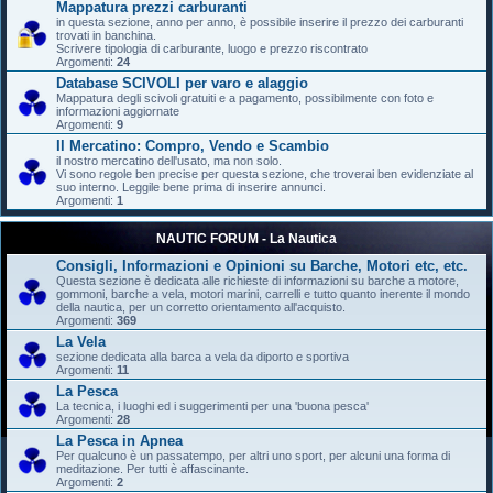
Mappatura prezzi carburanti
in questa sezione, anno per anno, è possibile inserire il prezzo dei carburanti
trovati in banchina.
Scrivere tipologia di carburante, luogo e prezzo riscontrato
Argomenti:
24
Database SCIVOLI per varo e alaggio
Mappatura degli scivoli gratuiti e a pagamento, possibilmente con foto e
informazioni aggiornate
Argomenti:
9
Il Mercatino: Compro, Vendo e Scambio
il nostro mercatino dell'usato, ma non solo.
Vi sono regole ben precise per questa sezione, che troverai ben evidenziate al
suo interno. Leggile bene prima di inserire annunci.
Argomenti:
1
NAUTIC FORUM - La Nautica
Consigli, Informazioni e Opinioni su Barche, Motori etc, etc.
Questa sezione è dedicata alle richieste di informazioni su barche a motore,
gommoni, barche a vela, motori marini, carrelli e tutto quanto inerente il mondo
della nautica, per un corretto orientamento all'acquisto.
Argomenti:
369
La Vela
sezione dedicata alla barca a vela da diporto e sportiva
Argomenti:
11
La Pesca
La tecnica, i luoghi ed i suggerimenti per una 'buona pesca'
Argomenti:
28
La Pesca in Apnea
Per qualcuno è un passatempo, per altri uno sport, per alcuni una forma di
meditazione. Per tutti è affascinante.
Argomenti:
2