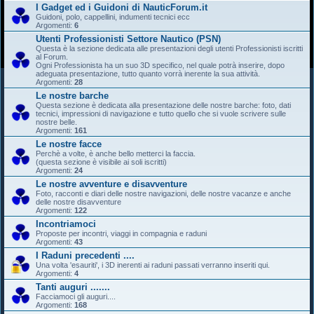
I Gadget ed i Guidoni di NauticForum.it
Guidoni, polo, cappellini, indumenti tecnici ecc
Argomenti:
6
Utenti Professionisti Settore Nautico (PSN)
Questa è la sezione dedicata alle presentazioni degli utenti Professionisti iscritti
al Forum.
Ogni Professionista ha un suo 3D specifico, nel quale potrà inserire, dopo
adeguata presentazione, tutto quanto vorrà inerente la sua attività.
Argomenti:
28
Le nostre barche
Questa sezione è dedicata alla presentazione delle nostre barche: foto, dati
tecnici, impressioni di navigazione e tutto quello che si vuole scrivere sulle
nostre belle.
Argomenti:
161
Le nostre facce
Perchè a volte, è anche bello metterci la faccia.
(questa sezione è visibile ai soli iscritti)
Argomenti:
24
Le nostre avventure e disavventure
Foto, racconti e diari delle nostre navigazioni, delle nostre vacanze e anche
delle nostre disavventure
Argomenti:
122
Incontriamoci
Proposte per incontri, viaggi in compagnia e raduni
Argomenti:
43
I Raduni precedenti ....
Una volta 'esauriti', i 3D inerenti ai raduni passati verranno inseriti qui.
Argomenti:
4
Tanti auguri .......
Facciamoci gli auguri....
Argomenti:
168