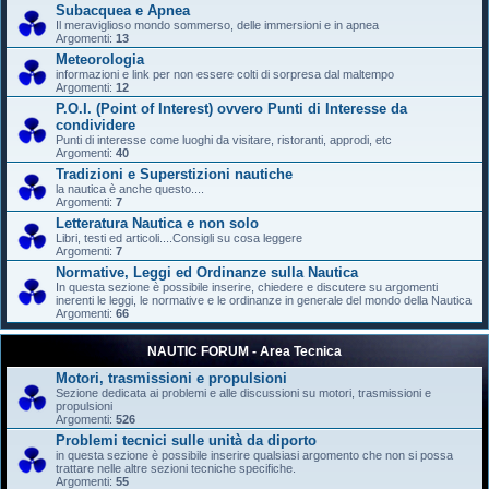
Subacquea e Apnea
Il meraviglioso mondo sommerso, delle immersioni e in apnea
Argomenti:
13
Meteorologia
informazioni e link per non essere colti di sorpresa dal maltempo
Argomenti:
12
P.O.I. (Point of Interest) ovvero Punti di Interesse da
condividere
Punti di interesse come luoghi da visitare, ristoranti, approdi, etc
Argomenti:
40
Tradizioni e Superstizioni nautiche
la nautica è anche questo....
Argomenti:
7
Letteratura Nautica e non solo
Libri, testi ed articoli....Consigli su cosa leggere
Argomenti:
7
Normative, Leggi ed Ordinanze sulla Nautica
In questa sezione è possibile inserire, chiedere e discutere su argomenti
inerenti le leggi, le normative e le ordinanze in generale del mondo della Nautica
Argomenti:
66
NAUTIC FORUM - Area Tecnica
Motori, trasmissioni e propulsioni
Sezione dedicata ai problemi e alle discussioni su motori, trasmissioni e
propulsioni
Argomenti:
526
Problemi tecnici sulle unità da diporto
in questa sezione è possibile inserire qualsiasi argomento che non si possa
trattare nelle altre sezioni tecniche specifiche.
Argomenti:
55