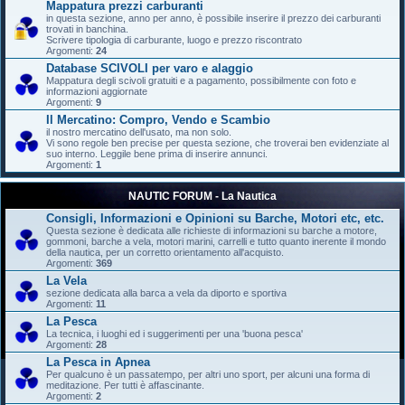
Mappatura prezzi carburanti
in questa sezione, anno per anno, è possibile inserire il prezzo dei carburanti
trovati in banchina.
Scrivere tipologia di carburante, luogo e prezzo riscontrato
Argomenti:
24
Database SCIVOLI per varo e alaggio
Mappatura degli scivoli gratuiti e a pagamento, possibilmente con foto e
informazioni aggiornate
Argomenti:
9
Il Mercatino: Compro, Vendo e Scambio
il nostro mercatino dell'usato, ma non solo.
Vi sono regole ben precise per questa sezione, che troverai ben evidenziate al
suo interno. Leggile bene prima di inserire annunci.
Argomenti:
1
NAUTIC FORUM - La Nautica
Consigli, Informazioni e Opinioni su Barche, Motori etc, etc.
Questa sezione è dedicata alle richieste di informazioni su barche a motore,
gommoni, barche a vela, motori marini, carrelli e tutto quanto inerente il mondo
della nautica, per un corretto orientamento all'acquisto.
Argomenti:
369
La Vela
sezione dedicata alla barca a vela da diporto e sportiva
Argomenti:
11
La Pesca
La tecnica, i luoghi ed i suggerimenti per una 'buona pesca'
Argomenti:
28
La Pesca in Apnea
Per qualcuno è un passatempo, per altri uno sport, per alcuni una forma di
meditazione. Per tutti è affascinante.
Argomenti:
2