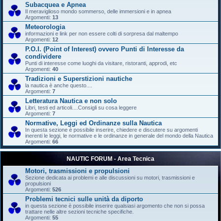
Subacquea e Apnea
Il meraviglioso mondo sommerso, delle immersioni e in apnea
Argomenti:
13
Meteorologia
informazioni e link per non essere colti di sorpresa dal maltempo
Argomenti:
12
P.O.I. (Point of Interest) ovvero Punti di Interesse da
condividere
Punti di interesse come luoghi da visitare, ristoranti, approdi, etc
Argomenti:
40
Tradizioni e Superstizioni nautiche
la nautica è anche questo....
Argomenti:
7
Letteratura Nautica e non solo
Libri, testi ed articoli....Consigli su cosa leggere
Argomenti:
7
Normative, Leggi ed Ordinanze sulla Nautica
In questa sezione è possibile inserire, chiedere e discutere su argomenti
inerenti le leggi, le normative e le ordinanze in generale del mondo della Nautica
Argomenti:
66
NAUTIC FORUM - Area Tecnica
Motori, trasmissioni e propulsioni
Sezione dedicata ai problemi e alle discussioni su motori, trasmissioni e
propulsioni
Argomenti:
526
Problemi tecnici sulle unità da diporto
in questa sezione è possibile inserire qualsiasi argomento che non si possa
trattare nelle altre sezioni tecniche specifiche.
Argomenti:
55