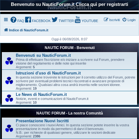
Benvenuto su NauticForum.it Clicca quì per registrarti
NauticForum.it
Iscriviti
Login
FAQ
FACEBOOK
TWITTER
YOUTUBE
Indice di NauticForum.it
Oggi è 06/08/2026, 8:07
NAUTIC FORUM - Benvenuti
Benvenuti su NauticForum.it
Prima di effettuare l'iscrizione e/o iniziare a scrivere sul Forum, prendere
visione del regolamento e delle note qui inserite
Argomenti:
5
Istruzioni d'uso di NauticForum.it
In questa sezione troverete le istruzioni per il corretto utilizzo del Forum, potrete
scrivere per eventuali problemi tecnici riscontrati e avanzare proposte di
miglioramento. Qualsiasi altra cosa andrà inserita nelle sezioni idonee.
Argomenti:
19
Le News di NauticForum.it
Notizie, eventi e comunicazioni di NauticForum.it
Argomenti:
10
NAUTIC FORUM - La nostra Comunità
Presentazione Nuovi Iscritti
Ci piace conoscere i nuovi Amici. In questa sezione potete inserire la vostra
presentazione in modo da permetterci di darvi il benvenuto.
N.B.: per richieste di qualsiasi genere, utilizzare le sezioni dedicate
Argomenti:
2386