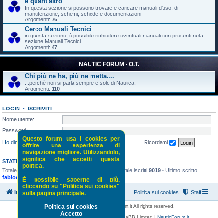
e quant'altro
In questa sezione si possono trovare e caricare manuali d'uso, di
manutenzione, schemi, schede e documentazioni
Argomenti:
76
Cerco Manuali Tecnici
in questa sezione, è possibile richiedere eventuali manuali non presenti nella
sezione Manuali Tecnici
Argomenti:
47
NAUTIC FORUM - O.T.
Chi più ne ha, più ne metta....
...perchè non si parla sempre e solo di Nautica.
Argomenti:
110
LOGIN
•
ISCRIVITI
Nome utente:
Password:
Questo forum usa i cookies per
Ho dimenticato la password
Ricordami
offrire una esperienza di
navigazione migliore. Utilizzandolo,
significa che accetti questa
STATISTICHE
politica.
Totale messaggi
52117
• Totale argomenti
5243
• Totale iscritti
9019
• Ultimo iscritto
fabiocvarese
È possibile saperne di più,
cliccando su "Politica sui cookies"
Indice di NauticForum.it
Politica sui cookies
Staff
sulla pagina principale.
Copyright © 2016 - 2026 NauticForum.it All rights reserved.
Politica sui cookies
Accetto
Powered by
phpBB
® Forum Software © phpBB Limited |
NauticForum.it