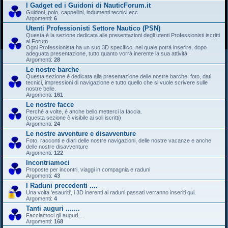
I Gadget ed i Guidoni di NauticForum.it
Guidoni, polo, cappellini, indumenti tecnici ecc
Argomenti:
6
Utenti Professionisti Settore Nautico (PSN)
Questa è la sezione dedicata alle presentazioni degli utenti Professionisti iscritti
al Forum.
Ogni Professionista ha un suo 3D specifico, nel quale potrà inserire, dopo
adeguata presentazione, tutto quanto vorrà inerente la sua attività.
Argomenti:
28
Le nostre barche
Questa sezione è dedicata alla presentazione delle nostre barche: foto, dati
tecnici, impressioni di navigazione e tutto quello che si vuole scrivere sulle
nostre belle.
Argomenti:
161
Le nostre facce
Perchè a volte, è anche bello metterci la faccia.
(questa sezione è visibile ai soli iscritti)
Argomenti:
24
Le nostre avventure e disavventure
Foto, racconti e diari delle nostre navigazioni, delle nostre vacanze e anche
delle nostre disavventure
Argomenti:
122
Incontriamoci
Proposte per incontri, viaggi in compagnia e raduni
Argomenti:
43
I Raduni precedenti ....
Una volta 'esauriti', i 3D inerenti ai raduni passati verranno inseriti qui.
Argomenti:
4
Tanti auguri .......
Facciamoci gli auguri....
Argomenti:
168