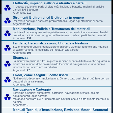
Elettricità, impianti elettrici e idraulici e carrelli
In questa sezione si parla di elettricità, impianti e batterie, impianti idraulici e
carrelli TATS (e non)
Argomenti:
212
Strumenti Elettronici ed Elettronica in genere
Per avere consigli e risolvere problemi tecnici legati agli strumenti di bordo
Argomenti:
148
Manutenzione, Pulizia e Trattamento dei materiali
Lucidare lo scafo, quale antivegetativa usare, come eliminare una macchia dal
tendalino....e tutto ciò che riguarda il trattamento delle superfici e dei materiali
Argomenti:
132
Fai da te, Personalizzazioni, Upgrade e Restauri
Sezione dove proporre, condividere e chiedere aiuto per tutto ciò che riguarda
gli aggiornamenti, le modifiche ed i restuari alle barche
Argomenti:
198
Sicurezza
La sicurezza prima di tutto. in questa sezione si parla di tutto ciò che riguarda la
sicurezza in mare, dalle dotazioni alle tecniche di navigazione e tutto quanto
inerente la sicurezza nostra ed altrui.
Argomenti:
47
I Nodi, come eseguirli, come usarli
Nodi tecnici, decorativi, impiombature. Ovvero tutto quel che si può fare con un
pezzo di cima tra le mani.
Argomenti:
10
Navigazione e Carteggio
Torniamo a scuola: punto nave, carteggio, navigazione stimata, calcolo
dell'autonomia, delle correnti.
Ma anche software e APP dedicate alla navigazione e a tutto quanto inerente la
nautica.
Argomenti:
6
Manuali Tecnici, d'installazione, Revisione Motori, Strumenti