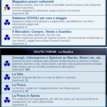
Mappatura prezzi carburanti
in questa sezione, anno per anno, è possibile inserire il prezzo dei carburanti
trovati in banchina.
Scrivere tipologia di carburante, luogo e prezzo riscontrato
Argomenti:
24
Database SCIVOLI per varo e alaggio
Mappatura degli scivoli gratuiti e a pagamento, possibilmente con foto e
informazioni aggiornate
Argomenti:
9
Il Mercatino: Compro, Vendo e Scambio
il nostro mercatino dell'usato, ma non solo.
Vi sono regole ben precise per questa sezione, che troverai ben evidenziate al
suo interno. Leggile bene prima di inserire annunci.
Argomenti:
1
NAUTIC FORUM - La Nautica
Consigli, Informazioni e Opinioni su Barche, Motori etc, etc.
Questa sezione è dedicata alle richieste di informazioni su barche a motore,
gommoni, barche a vela, motori marini, carrelli e tutto quanto inerente il mondo
della nautica, per un corretto orientamento all'acquisto.
Argomenti:
369
La Vela
sezione dedicata alla barca a vela da diporto e sportiva
Argomenti:
11
La Pesca
La tecnica, i luoghi ed i suggerimenti per una 'buona pesca'
Argomenti:
28
La Pesca in Apnea
Per qualcuno è un passatempo, per altri uno sport, per alcuni una forma di
meditazione. Per tutti è affascinante.
Argomenti:
2