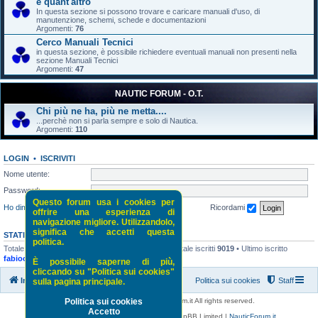
e quant'altro
In questa sezione si possono trovare e caricare manuali d'uso, di
manutenzione, schemi, schede e documentazioni
Argomenti:
76
Cerco Manuali Tecnici
in questa sezione, è possibile richiedere eventuali manuali non presenti nella
sezione Manuali Tecnici
Argomenti:
47
NAUTIC FORUM - O.T.
Chi più ne ha, più ne metta....
...perchè non si parla sempre e solo di Nautica.
Argomenti:
110
LOGIN
•
ISCRIVITI
Nome utente:
Password:
Questo forum usa i cookies per
Ho dimenticato la password
Ricordami
offrire una esperienza di
navigazione migliore. Utilizzandolo,
significa che accetti questa
STATISTICHE
politica.
Totale messaggi
52118
• Totale argomenti
5243
• Totale iscritti
9019
• Ultimo iscritto
fabiocvarese
È possibile saperne di più,
cliccando su "Politica sui cookies"
Indice di NauticForum.it
Politica sui cookies
Staff
sulla pagina principale.
Copyright © 2016 - 2026 NauticForum.it All rights reserved.
Politica sui cookies
Accetto
Powered by
phpBB
® Forum Software © phpBB Limited |
NauticForum.it