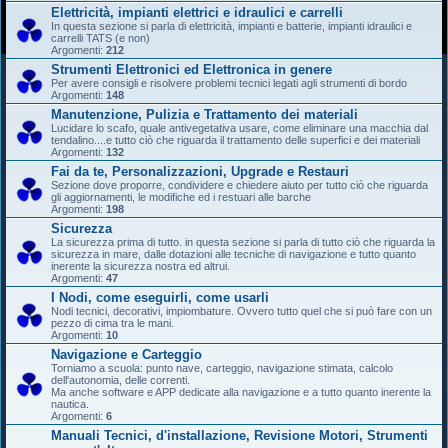
Elettricità, impianti elettrici e idraulici e carrelli
In questa sezione si parla di elettricità, impianti e batterie, impianti idraulici e
carrelli TATS (e non)
Argomenti:
212
Strumenti Elettronici ed Elettronica in genere
Per avere consigli e risolvere problemi tecnici legati agli strumenti di bordo
Argomenti:
148
Manutenzione, Pulizia e Trattamento dei materiali
Lucidare lo scafo, quale antivegetativa usare, come eliminare una macchia dal
tendalino....e tutto ciò che riguarda il trattamento delle superfici e dei materiali
Argomenti:
132
Fai da te, Personalizzazioni, Upgrade e Restauri
Sezione dove proporre, condividere e chiedere aiuto per tutto ciò che riguarda
gli aggiornamenti, le modifiche ed i restuari alle barche
Argomenti:
198
Sicurezza
La sicurezza prima di tutto. in questa sezione si parla di tutto ciò che riguarda la
sicurezza in mare, dalle dotazioni alle tecniche di navigazione e tutto quanto
inerente la sicurezza nostra ed altrui.
Argomenti:
47
I Nodi, come eseguirli, come usarli
Nodi tecnici, decorativi, impiombature. Ovvero tutto quel che si può fare con un
pezzo di cima tra le mani.
Argomenti:
10
Navigazione e Carteggio
Torniamo a scuola: punto nave, carteggio, navigazione stimata, calcolo
dell'autonomia, delle correnti.
Ma anche software e APP dedicate alla navigazione e a tutto quanto inerente la
nautica.
Argomenti:
6
Manuali Tecnici, d'installazione, Revisione Motori, Strumenti