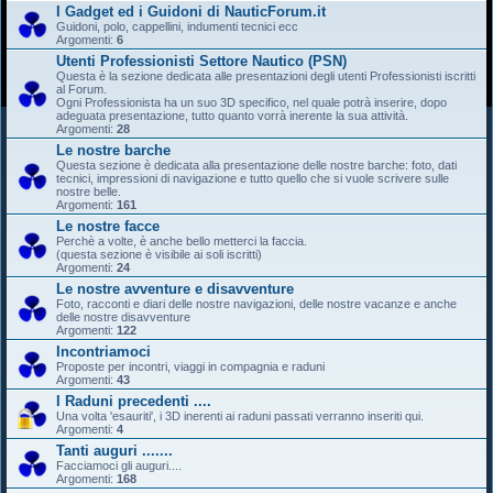
I Gadget ed i Guidoni di NauticForum.it
Guidoni, polo, cappellini, indumenti tecnici ecc
Argomenti:
6
Utenti Professionisti Settore Nautico (PSN)
Questa è la sezione dedicata alle presentazioni degli utenti Professionisti iscritti
al Forum.
Ogni Professionista ha un suo 3D specifico, nel quale potrà inserire, dopo
adeguata presentazione, tutto quanto vorrà inerente la sua attività.
Argomenti:
28
Le nostre barche
Questa sezione è dedicata alla presentazione delle nostre barche: foto, dati
tecnici, impressioni di navigazione e tutto quello che si vuole scrivere sulle
nostre belle.
Argomenti:
161
Le nostre facce
Perchè a volte, è anche bello metterci la faccia.
(questa sezione è visibile ai soli iscritti)
Argomenti:
24
Le nostre avventure e disavventure
Foto, racconti e diari delle nostre navigazioni, delle nostre vacanze e anche
delle nostre disavventure
Argomenti:
122
Incontriamoci
Proposte per incontri, viaggi in compagnia e raduni
Argomenti:
43
I Raduni precedenti ....
Una volta 'esauriti', i 3D inerenti ai raduni passati verranno inseriti qui.
Argomenti:
4
Tanti auguri .......
Facciamoci gli auguri....
Argomenti:
168