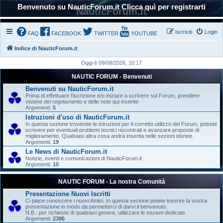
Benvenuto su NauticForum.it Clicca quì per registrarti
NauticForum.it
Iscriviti
Login
FAQ
FACEBOOK
TWITTER
YOUTUBE
Indice di NauticForum.it
Oggi è 09/08/2026, 10:17
NAUTIC FORUM - Benvenuti
Benvenuti su NauticForum.it
Prima di effettuare l'iscrizione e/o iniziare a scrivere sul Forum, prendere
visione del regolamento e delle note qui inserite
Argomenti:
5
Istruzioni d'uso di NauticForum.it
In questa sezione troverete le istruzioni per il corretto utilizzo del Forum, potrete
scrivere per eventuali problemi tecnici riscontrati e avanzare proposte di
miglioramento. Qualsiasi altra cosa andrà inserita nelle sezioni idonee.
Argomenti:
19
Le News di NauticForum.it
Notizie, eventi e comunicazioni di NauticForum.it
Argomenti:
10
NAUTIC FORUM - La nostra Comunità
Presentazione Nuovi Iscritti
Ci piace conoscere i nuovi Amici. In questa sezione potete inserire la vostra
presentazione in modo da permetterci di darvi il benvenuto.
N.B.: per richieste di qualsiasi genere, utilizzare le sezioni dedicate
Argomenti:
2386