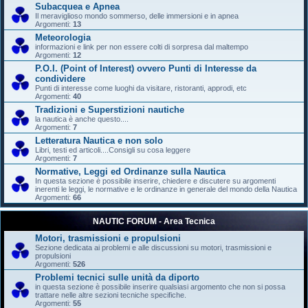
Subacquea e Apnea
Il meraviglioso mondo sommerso, delle immersioni e in apnea
Argomenti:
13
Meteorologia
informazioni e link per non essere colti di sorpresa dal maltempo
Argomenti:
12
P.O.I. (Point of Interest) ovvero Punti di Interesse da
condividere
Punti di interesse come luoghi da visitare, ristoranti, approdi, etc
Argomenti:
40
Tradizioni e Superstizioni nautiche
la nautica è anche questo....
Argomenti:
7
Letteratura Nautica e non solo
Libri, testi ed articoli....Consigli su cosa leggere
Argomenti:
7
Normative, Leggi ed Ordinanze sulla Nautica
In questa sezione è possibile inserire, chiedere e discutere su argomenti
inerenti le leggi, le normative e le ordinanze in generale del mondo della Nautica
Argomenti:
66
NAUTIC FORUM - Area Tecnica
Motori, trasmissioni e propulsioni
Sezione dedicata ai problemi e alle discussioni su motori, trasmissioni e
propulsioni
Argomenti:
526
Problemi tecnici sulle unità da diporto
in questa sezione è possibile inserire qualsiasi argomento che non si possa
trattare nelle altre sezioni tecniche specifiche.
Argomenti:
55