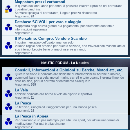
Mappatura prezzi carburanti
in questa sezione, anno per anno, è possibile inserire il prezzo dei carburanti
trovati in banchina.
Scrivere tipologia di carburante, luogo e prezzo riscontrato
Argomenti:
24
Database SCIVOLI per varo e alaggio
Mappatura degli scivoli gratuiti e a pagamento, possibilmente con foto e
informazioni aggiornate
Argomenti:
9
Il Mercatino: Compro, Vendo e Scambio
il nostro mercatino dell'usato, ma non solo.
Vi sono regole ben precise per questa sezione, che troverai ben evidenziate al
suo interno. Leggile bene prima di inserire annunci.
Argomenti:
1
NAUTIC FORUM - La Nautica
Consigli, Informazioni e Opinioni su Barche, Motori etc, etc.
Questa sezione è dedicata alle richieste di informazioni su barche a motore,
gommoni, barche a vela, motori marini, carrelli e tutto quanto inerente il mondo
della nautica, per un corretto orientamento all'acquisto.
Argomenti:
369
La Vela
sezione dedicata alla barca a vela da diporto e sportiva
Argomenti:
11
La Pesca
La tecnica, i luoghi ed i suggerimenti per una 'buona pesca'
Argomenti:
28
La Pesca in Apnea
Per qualcuno è un passatempo, per altri uno sport, per alcuni una forma di
meditazione. Per tutti è affascinante.
Argomenti:
2