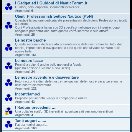
I Gadget ed i Guidoni di NauticForum.it
Guidoni, polo, cappellini, indumenti tecnici ecc
Argomenti:
6
Utenti Professionisti Settore Nautico (PSN)
Questa è la sezione dedicata alle presentazioni degli utenti Professionisti iscritti
al Forum.
Ogni Professionista ha un suo 3D specifico, nel quale potrà inserire, dopo
adeguata presentazione, tutto quanto vorrà inerente la sua attività.
Argomenti:
28
Le nostre barche
Questa sezione è dedicata alla presentazione delle nostre barche: foto, dati
tecnici, impressioni di navigazione e tutto quello che si vuole scrivere sulle
nostre belle.
Argomenti:
161
Le nostre facce
Perchè a volte, è anche bello metterci la faccia.
(questa sezione è visibile ai soli iscritti)
Argomenti:
24
Le nostre avventure e disavventure
Foto, racconti e diari delle nostre navigazioni, delle nostre vacanze e anche
delle nostre disavventure
Argomenti:
122
Incontriamoci
Proposte per incontri, viaggi in compagnia e raduni
Argomenti:
43
I Raduni precedenti ....
Una volta 'esauriti', i 3D inerenti ai raduni passati verranno inseriti qui.
Argomenti:
4
Tanti auguri .......
Facciamoci gli auguri....
Argomenti:
168