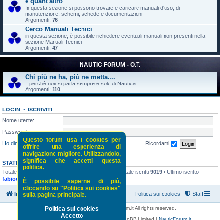
e quant'altro
In questa sezione si possono trovare e caricare manuali d'uso, di
manutenzione, schemi, schede e documentazioni
Argomenti:
76
Cerco Manuali Tecnici
in questa sezione, è possibile richiedere eventuali manuali non presenti nella
sezione Manuali Tecnici
Argomenti:
47
NAUTIC FORUM - O.T.
Chi più ne ha, più ne metta....
...perchè non si parla sempre e solo di Nautica.
Argomenti:
110
LOGIN
•
ISCRIVITI
Nome utente:
Password:
Questo forum usa i cookies per
Ho dimenticato la password
Ricordami
offrire una esperienza di
navigazione migliore. Utilizzandolo,
significa che accetti questa
STATISTICHE
politica.
Totale messaggi
52118
• Totale argomenti
5243
• Totale iscritti
9019
• Ultimo iscritto
fabiocvarese
È possibile saperne di più,
cliccando su "Politica sui cookies"
Indice di NauticForum.it
Politica sui cookies
Staff
sulla pagina principale.
Copyright © 2016 - 2026 NauticForum.it All rights reserved.
Politica sui cookies
Accetto
Powered by
phpBB
® Forum Software © phpBB Limited |
NauticForum.it