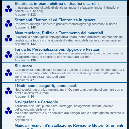
Elettricità, impianti elettrici e idraulici e carrelli
In questa sezione si parla di elettricità, impianti e batterie, impianti idraulici e
carrelli TATS (e non)
Argomenti:
212
Strumenti Elettronici ed Elettronica in genere
Per avere consigli e risolvere problemi tecnici legati agli strumenti di bordo
Argomenti:
148
Manutenzione, Pulizia e Trattamento dei materiali
Lucidare lo scafo, quale antivegetativa usare, come eliminare una macchia dal
tendalino....e tutto ciò che riguarda il trattamento delle superfici e dei materiali
Argomenti:
132
Fai da te, Personalizzazioni, Upgrade e Restauri
Sezione dove proporre, condividere e chiedere aiuto per tutto ciò che riguarda
gli aggiornamenti, le modifiche ed i restuari alle barche
Argomenti:
198
Sicurezza
La sicurezza prima di tutto. in questa sezione si parla di tutto ciò che riguarda la
sicurezza in mare, dalle dotazioni alle tecniche di navigazione e tutto quanto
inerente la sicurezza nostra ed altrui.
Argomenti:
47
I Nodi, come eseguirli, come usarli
Nodi tecnici, decorativi, impiombature. Ovvero tutto quel che si può fare con un
pezzo di cima tra le mani.
Argomenti:
10
Navigazione e Carteggio
Torniamo a scuola: punto nave, carteggio, navigazione stimata, calcolo
dell'autonomia, delle correnti.
Ma anche software e APP dedicate alla navigazione e a tutto quanto inerente la
nautica.
Argomenti:
6
Manuali Tecnici, d'installazione, Revisione Motori, Strumenti