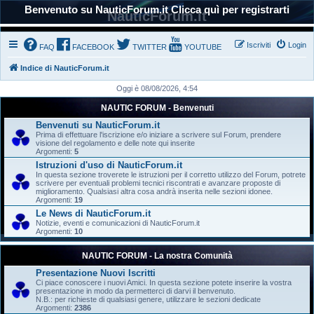
Benvenuto su NauticForum.it Clicca quì per registrarti
NauticForum.it
Iscriviti
Login
FAQ
FACEBOOK
TWITTER
YOUTUBE
Indice di NauticForum.it
Oggi è 08/08/2026, 4:54
NAUTIC FORUM - Benvenuti
Benvenuti su NauticForum.it
Prima di effettuare l'iscrizione e/o iniziare a scrivere sul Forum, prendere
visione del regolamento e delle note qui inserite
Argomenti:
5
Istruzioni d'uso di NauticForum.it
In questa sezione troverete le istruzioni per il corretto utilizzo del Forum, potrete
scrivere per eventuali problemi tecnici riscontrati e avanzare proposte di
miglioramento. Qualsiasi altra cosa andrà inserita nelle sezioni idonee.
Argomenti:
19
Le News di NauticForum.it
Notizie, eventi e comunicazioni di NauticForum.it
Argomenti:
10
NAUTIC FORUM - La nostra Comunità
Presentazione Nuovi Iscritti
Ci piace conoscere i nuovi Amici. In questa sezione potete inserire la vostra
presentazione in modo da permetterci di darvi il benvenuto.
N.B.: per richieste di qualsiasi genere, utilizzare le sezioni dedicate
Argomenti:
2386