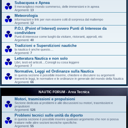
Subacquea e Apnea
Il meraviglioso mondo sommerso, delle immersioni e in apnea
Argomenti:
13
Meteorologia
informazioni e link per non essere colti di sorpresa dal maltempo
Argomenti:
12
P.O.I. (Point of Interest) ovvero Punti di Interesse da
condividere
Punti di interesse come luoghi da visitare, ristoranti, approdi, etc
Argomenti:
40
Tradizioni e Superstizioni nautiche
la nautica è anche questo....
Argomenti:
7
Letteratura Nautica e non solo
Libri, testi ed articoli....Consigli su cosa leggere
Argomenti:
7
Normative, Leggi ed Ordinanze sulla Nautica
In questa sezione è possibile inserire, chiedere e discutere su argomenti
inerenti le leggi, le normative e le ordinanze in generale del mondo della Nautica
Argomenti:
66
NAUTIC FORUM - Area Tecnica
Motori, trasmissioni e propulsioni
Sezione dedicata ai problemi e alle discussioni su motori, trasmissioni e
propulsioni
Argomenti:
526
Problemi tecnici sulle unità da diporto
in questa sezione è possibile inserire qualsiasi argomento che non si possa
trattare nelle altre sezioni tecniche specifiche.
Argomenti:
55