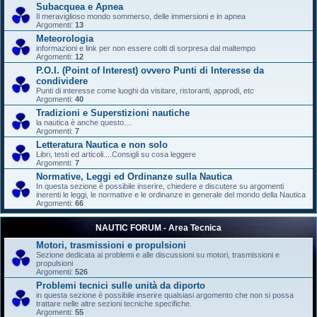
Subacquea e Apnea
Il meraviglioso mondo sommerso, delle immersioni e in apnea
Argomenti:
13
Meteorologia
informazioni e link per non essere colti di sorpresa dal maltempo
Argomenti:
12
P.O.I. (Point of Interest) ovvero Punti di Interesse da
condividere
Punti di interesse come luoghi da visitare, ristoranti, approdi, etc
Argomenti:
40
Tradizioni e Superstizioni nautiche
la nautica è anche questo....
Argomenti:
7
Letteratura Nautica e non solo
Libri, testi ed articoli....Consigli su cosa leggere
Argomenti:
7
Normative, Leggi ed Ordinanze sulla Nautica
In questa sezione è possibile inserire, chiedere e discutere su argomenti
inerenti le leggi, le normative e le ordinanze in generale del mondo della Nautica
Argomenti:
66
NAUTIC FORUM - Area Tecnica
Motori, trasmissioni e propulsioni
Sezione dedicata ai problemi e alle discussioni su motori, trasmissioni e
propulsioni
Argomenti:
526
Problemi tecnici sulle unità da diporto
in questa sezione è possibile inserire qualsiasi argomento che non si possa
trattare nelle altre sezioni tecniche specifiche.
Argomenti:
55