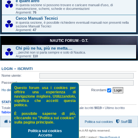
e quant'altro
In questa sezione si possono trovare e caricare manuali d'uso, di
manutenzione, schemi, schede e documentazioni
Argomenti:
76
Cerco Manuali Tecnici
in questa sezione, è possibile richiedere eventuali manuali non presenti nella
sezione Manuali Tecnici
Argomenti:
47
NAUTIC FORUM - O.T.
Chi più ne ha, più ne metta....
...perchè non si parla sempre e solo di Nautica.
Argomenti:
110
LOGIN
•
ISCRIVITI
Nome utente:
Password:
Questo forum usa i cookies per
Ho dimenticato la password
Ricordami
offrire una esperienza di
navigazione migliore. Utilizzandolo,
significa che accetti questa
STATISTICHE
politica.
Totale messaggi
52118
• Totale argomenti
5243
• Totale iscritti
9019
• Ultimo iscritto
fabiocvarese
È possibile saperne di più,
cliccando su "Politica sui cookies"
Indice di NauticForum.it
Politica sui cookies
Staff
sulla pagina principale.
Copyright © 2016 - 2026 NauticForum.it All rights reserved.
Politica sui cookies
Accetto
Powered by
phpBB
® Forum Software © phpBB Limited |
NauticForum.it