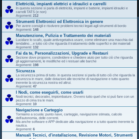
Elettricità, impianti elettrici e idraulici e carrelli
In questa sezione si parla di elettricità, impianti e batterie, impianti idraulici e
carrelli TATS (e non)
Argomenti:
212
Strumenti Elettronici ed Elettronica in genere
Per avere consigli e risolvere problemi tecnici legati agli strumenti di bordo
Argomenti:
148
Manutenzione, Pulizia e Trattamento dei materiali
Lucidare lo scafo, quale antivegetativa usare, come eliminare una macchia dal
tendalino....e tutto ciò che riguarda il trattamento delle superfici e dei materiali
Argomenti:
132
Fai da te, Personalizzazioni, Upgrade e Restauri
Sezione dove proporre, condividere e chiedere aiuto per tutto ciò che riguarda
gli aggiornamenti, le modifiche ed i restuari alle barche
Argomenti:
198
Sicurezza
La sicurezza prima di tutto. in questa sezione si parla di tutto ciò che riguarda la
sicurezza in mare, dalle dotazioni alle tecniche di navigazione e tutto quanto
inerente la sicurezza nostra ed altrui.
Argomenti:
47
I Nodi, come eseguirli, come usarli
Nodi tecnici, decorativi, impiombature. Ovvero tutto quel che si può fare con un
pezzo di cima tra le mani.
Argomenti:
10
Navigazione e Carteggio
Torniamo a scuola: punto nave, carteggio, navigazione stimata, calcolo
dell'autonomia, delle correnti.
Ma anche software e APP dedicate alla navigazione e a tutto quanto inerente la
nautica.
Argomenti:
6
Manuali Tecnici, d'installazione, Revisione Motori, Strumenti