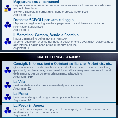
Mappatura prezzi carburanti
in questa sezione, anno per anno, è possibile inserire il prezzo dei carburanti
trovati in banchina.
Scrivere tipologia di carburante, luogo e prezzo riscontrato
Argomenti:
24
Database SCIVOLI per varo e alaggio
Mappatura degli scivoli gratuiti e a pagamento, possibilmente con foto e
informazioni aggiornate
Argomenti:
9
Il Mercatino: Compro, Vendo e Scambio
il nostro mercatino dell'usato, ma non solo.
Vi sono regole ben precise per questa sezione, che troverai ben evidenziate al
suo interno. Leggile bene prima di inserire annunci.
Argomenti:
1
NAUTIC FORUM - La Nautica
Consigli, Informazioni e Opinioni su Barche, Motori etc, etc.
Questa sezione è dedicata alle richieste di informazioni su barche a motore,
gommoni, barche a vela, motori marini, carrelli e tutto quanto inerente il mondo
della nautica, per un corretto orientamento all'acquisto.
Argomenti:
369
La Vela
sezione dedicata alla barca a vela da diporto e sportiva
Argomenti:
11
La Pesca
La tecnica, i luoghi ed i suggerimenti per una 'buona pesca'
Argomenti:
28
La Pesca in Apnea
Per qualcuno è un passatempo, per altri uno sport, per alcuni una forma di
meditazione. Per tutti è affascinante.
Argomenti:
2