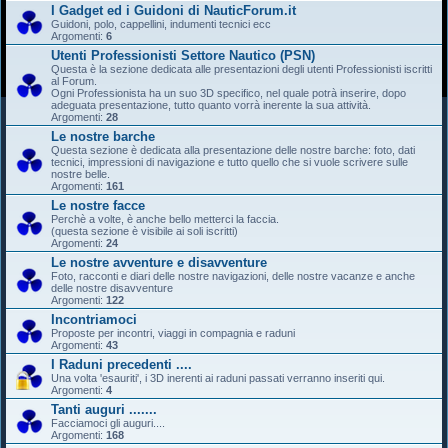
I Gadget ed i Guidoni di NauticForum.it
Guidoni, polo, cappellini, indumenti tecnici ecc
Argomenti:
6
Utenti Professionisti Settore Nautico (PSN)
Questa è la sezione dedicata alle presentazioni degli utenti Professionisti iscritti
al Forum.
Ogni Professionista ha un suo 3D specifico, nel quale potrà inserire, dopo
adeguata presentazione, tutto quanto vorrà inerente la sua attività.
Argomenti:
28
Le nostre barche
Questa sezione è dedicata alla presentazione delle nostre barche: foto, dati
tecnici, impressioni di navigazione e tutto quello che si vuole scrivere sulle
nostre belle.
Argomenti:
161
Le nostre facce
Perchè a volte, è anche bello metterci la faccia.
(questa sezione è visibile ai soli iscritti)
Argomenti:
24
Le nostre avventure e disavventure
Foto, racconti e diari delle nostre navigazioni, delle nostre vacanze e anche
delle nostre disavventure
Argomenti:
122
Incontriamoci
Proposte per incontri, viaggi in compagnia e raduni
Argomenti:
43
I Raduni precedenti ....
Una volta 'esauriti', i 3D inerenti ai raduni passati verranno inseriti qui.
Argomenti:
4
Tanti auguri .......
Facciamoci gli auguri....
Argomenti:
168