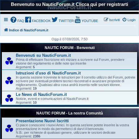
Benvenuto su NauticForum.it Clicca quì per registrarti
NauticForum.it
Iscriviti
Login
FAQ
FACEBOOK
TWITTER
YOUTUBE
Indice di NauticForum.it
Oggi è 07/08/2026, 7:50
NAUTIC FORUM - Benvenuti
Benvenuti su NauticForum.it
Prima di effettuare l'iscrizione e/o iniziare a scrivere sul Forum, prendere
visione del regolamento e delle note qui inserite
Argomenti:
5
Istruzioni d'uso di NauticForum.it
In questa sezione troverete le istruzioni per il corretto utilizzo del Forum, potrete
scrivere per eventuali problemi tecnici riscontrati e avanzare proposte di
miglioramento. Qualsiasi altra cosa andrà inserita nelle sezioni idonee.
Argomenti:
19
Le News di NauticForum.it
Notizie, eventi e comunicazioni di NauticForum.it
Argomenti:
10
NAUTIC FORUM - La nostra Comunità
Presentazione Nuovi Iscritti
Ci piace conoscere i nuovi Amici. In questa sezione potete inserire la vostra
presentazione in modo da permetterci di darvi il benvenuto.
N.B.: per richieste di qualsiasi genere, utilizzare le sezioni dedicate
Argomenti:
2386