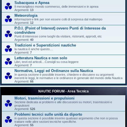
Subacquea e Apnea
Il meraviglioso mondo sommerso, delle immersioni e in apnea
Argomenti:
13
Meteorologia
informazioni e link per non essere colti di sorpresa dal maltempo
Argomenti:
12
P.O.I. (Point of Interest) ovvero Punti di Interesse da
condividere
Punti di interesse come luoghi da visitare, ristoranti, approdi, etc
Argomenti:
40
Tradizioni e Superstizioni nautiche
la nautica è anche questo....
Argomenti:
7
Letteratura Nautica e non solo
Libri, testi ed articoli....Consigli su cosa leggere
Argomenti:
7
Normative, Leggi ed Ordinanze sulla Nautica
In questa sezione è possibile inserire, chiedere e discutere su argomenti
inerenti le leggi, le normative e le ordinanze in generale del mondo della Nautica
Argomenti:
66
NAUTIC FORUM - Area Tecnica
Motori, trasmissioni e propulsioni
Sezione dedicata ai problemi e alle discussioni su motori, trasmissioni e
propulsioni
Argomenti:
526
Problemi tecnici sulle unità da diporto
in questa sezione è possibile inserire qualsiasi argomento che non si possa
trattare nelle altre sezioni tecniche specifiche.
Argomenti:
55