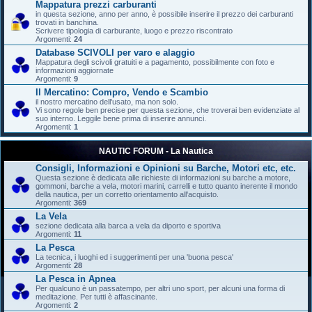
Mappatura prezzi carburanti
in questa sezione, anno per anno, è possibile inserire il prezzo dei carburanti
trovati in banchina.
Scrivere tipologia di carburante, luogo e prezzo riscontrato
Argomenti:
24
Database SCIVOLI per varo e alaggio
Mappatura degli scivoli gratuiti e a pagamento, possibilmente con foto e
informazioni aggiornate
Argomenti:
9
Il Mercatino: Compro, Vendo e Scambio
il nostro mercatino dell'usato, ma non solo.
Vi sono regole ben precise per questa sezione, che troverai ben evidenziate al
suo interno. Leggile bene prima di inserire annunci.
Argomenti:
1
NAUTIC FORUM - La Nautica
Consigli, Informazioni e Opinioni su Barche, Motori etc, etc.
Questa sezione è dedicata alle richieste di informazioni su barche a motore,
gommoni, barche a vela, motori marini, carrelli e tutto quanto inerente il mondo
della nautica, per un corretto orientamento all'acquisto.
Argomenti:
369
La Vela
sezione dedicata alla barca a vela da diporto e sportiva
Argomenti:
11
La Pesca
La tecnica, i luoghi ed i suggerimenti per una 'buona pesca'
Argomenti:
28
La Pesca in Apnea
Per qualcuno è un passatempo, per altri uno sport, per alcuni una forma di
meditazione. Per tutti è affascinante.
Argomenti:
2