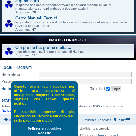
e quant'altro
In questa sezione si possono trovare e caricare manuali d'uso, di
manutenzione, schemi, schede e documentazioni
Argomenti:
76
Cerco Manuali Tecnici
in questa sezione, è possibile richiedere eventuali manuali non presenti nella
sezione Manuali Tecnici
Argomenti:
47
NAUTIC FORUM - O.T.
Chi più ne ha, più ne metta....
...perchè non si parla sempre e solo di Nautica.
Argomenti:
110
LOGIN
•
ISCRIVITI
Nome utente:
Password:
Questo forum usa i cookies per
Ho dimenticato la password
Ricordami
offrire una esperienza di
navigazione migliore. Utilizzandolo,
significa che accetti questa
STATISTICHE
politica.
Totale messaggi
52118
• Totale argomenti
5243
• Totale iscritti
9019
• Ultimo iscritto
fabiocvarese
È possibile saperne di più,
cliccando su "Politica sui cookies"
Indice di NauticForum.it
Politica sui cookies
Staff
sulla pagina principale.
Copyright © 2016 - 2026 NauticForum.it All rights reserved.
Politica sui cookies
Accetto
Powered by
phpBB
® Forum Software © phpBB Limited |
NauticForum.it