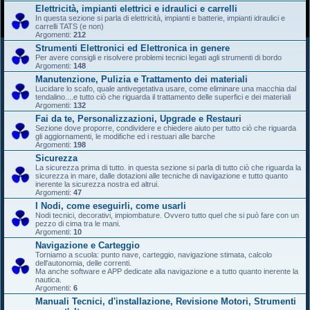
Elettricità, impianti elettrici e idraulici e carrelli
In questa sezione si parla di elettricità, impianti e batterie, impianti idraulici e
carrelli TATS (e non)
Argomenti:
212
Strumenti Elettronici ed Elettronica in genere
Per avere consigli e risolvere problemi tecnici legati agli strumenti di bordo
Argomenti:
148
Manutenzione, Pulizia e Trattamento dei materiali
Lucidare lo scafo, quale antivegetativa usare, come eliminare una macchia dal
tendalino....e tutto ciò che riguarda il trattamento delle superfici e dei materiali
Argomenti:
132
Fai da te, Personalizzazioni, Upgrade e Restauri
Sezione dove proporre, condividere e chiedere aiuto per tutto ciò che riguarda
gli aggiornamenti, le modifiche ed i restuari alle barche
Argomenti:
198
Sicurezza
La sicurezza prima di tutto. in questa sezione si parla di tutto ciò che riguarda la
sicurezza in mare, dalle dotazioni alle tecniche di navigazione e tutto quanto
inerente la sicurezza nostra ed altrui.
Argomenti:
47
I Nodi, come eseguirli, come usarli
Nodi tecnici, decorativi, impiombature. Ovvero tutto quel che si può fare con un
pezzo di cima tra le mani.
Argomenti:
10
Navigazione e Carteggio
Torniamo a scuola: punto nave, carteggio, navigazione stimata, calcolo
dell'autonomia, delle correnti.
Ma anche software e APP dedicate alla navigazione e a tutto quanto inerente la
nautica.
Argomenti:
6
Manuali Tecnici, d'installazione, Revisione Motori, Strumenti