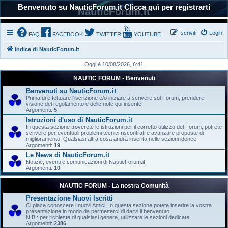
Benvenuto su NauticForum.it Clicca quì per registrarti
NauticForum.it
Iscriviti
Login
FAQ
FACEBOOK
TWITTER
YOUTUBE
Indice di NauticForum.it
Oggi è 10/08/2026, 6:41
NAUTIC FORUM - Benvenuti
Benvenuti su NauticForum.it
Prima di effettuare l'iscrizione e/o iniziare a scrivere sul Forum, prendere
visione del regolamento e delle note qui inserite
Argomenti:
5
Istruzioni d'uso di NauticForum.it
In questa sezione troverete le istruzioni per il corretto utilizzo del Forum, potrete
scrivere per eventuali problemi tecnici riscontrati e avanzare proposte di
miglioramento. Qualsiasi altra cosa andrà inserita nelle sezioni idonee.
Argomenti:
19
Le News di NauticForum.it
Notizie, eventi e comunicazioni di NauticForum.it
Argomenti:
10
NAUTIC FORUM - La nostra Comunità
Presentazione Nuovi Iscritti
Ci piace conoscere i nuovi Amici. In questa sezione potete inserire la vostra
presentazione in modo da permetterci di darvi il benvenuto.
N.B.: per richieste di qualsiasi genere, utilizzare le sezioni dedicate
Argomenti:
2386