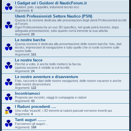
I Gadget ed i Guidoni di NauticForum.it
Guidoni, polo, cappellini, indumenti tecnici ecc
Argomenti:
6
Utenti Professionisti Settore Nautico (PSN)
Questa è la sezione dedicata alle presentazioni degli utenti Professionisti iscritti
al Forum.
Ogni Professionista ha un suo 3D specifico, nel quale potrà inserire, dopo
adeguata presentazione, tutto quanto vorrà inerente la sua attività.
Argomenti:
28
Le nostre barche
Questa sezione è dedicata alla presentazione delle nostre barche: foto, dati
tecnici, impressioni di navigazione e tutto quello che si vuole scrivere sulle
nostre belle.
Argomenti:
161
Le nostre facce
Perchè a volte, è anche bello metterci la faccia.
(questa sezione è visibile ai soli iscritti)
Argomenti:
24
Le nostre avventure e disavventure
Foto, racconti e diari delle nostre navigazioni, delle nostre vacanze e anche
delle nostre disavventure
Argomenti:
122
Incontriamoci
Proposte per incontri, viaggi in compagnia e raduni
Argomenti:
43
I Raduni precedenti ....
Una volta 'esauriti', i 3D inerenti ai raduni passati verranno inseriti qui.
Argomenti:
4
Tanti auguri .......
Facciamoci gli auguri....
Argomenti:
168