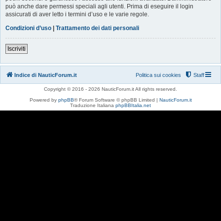
può anche dare permessi speciali agli utenti. Prima di eseguire il login
assicurati di aver letto i termini d’uso e le varie regole.
Condizioni d’uso
|
Trattamento dei dati personali
Iscriviti
Indice di NauticForum.it
Politica sui cookies
Staff
Copyright © 2016 - 2026 NauticForum.it All rights reserved.
Powered by
phpBB
® Forum Software © phpBB Limited |
NauticForum.it
Traduzione Italiana
phpBBItalia.net