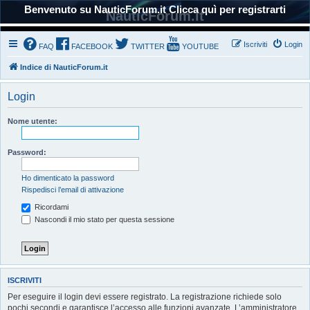
Benvenuto su NauticForum.it Clicca quì per registrarti
NauticForum.it
Iscriviti
Login
FAQ
FACEBOOK
TWITTER
YOUTUBE
Indice di NauticForum.it
Login
Nome utente:
Password:
Ho dimenticato la password
Rispedisci l’email di attivazione
Ricordami
Nascondi il mio stato per questa sessione
ISCRIVITI
Per eseguire il login devi essere registrato. La registrazione richiede solo
pochi secondi e garantisce l’accesso alle funzioni avanzate. L’amministratore