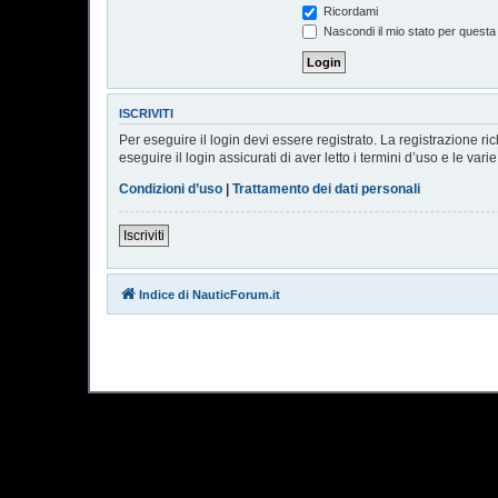
Ricordami
Nascondi il mio stato per questa
ISCRIVITI
Per eseguire il login devi essere registrato. La registrazione r
eseguire il login assicurati di aver letto i termini d’uso e le vari
Condizioni d’uso
|
Trattamento dei dati personali
Iscriviti
Indice di NauticForum.it