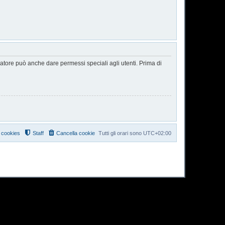
ratore può anche dare permessi speciali agli utenti. Prima di
i cookies
Staff
Cancella cookie
Tutti gli orari sono
UTC+02:00