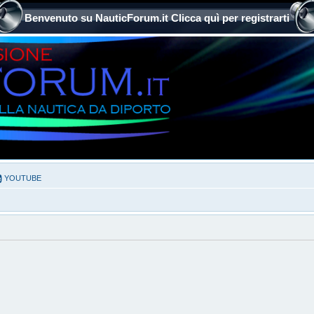
Benvenuto su NauticForum.it Clicca quì per registrarti
YOUTUBE