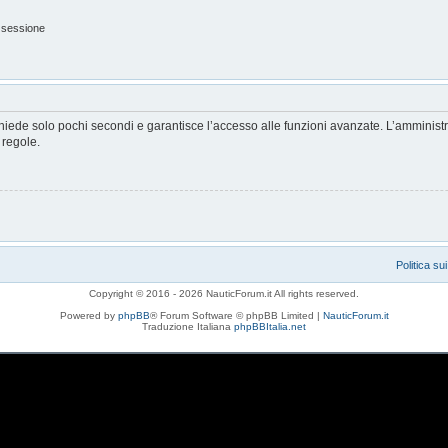
 sessione
ichiede solo pochi secondi e garantisce l’accesso alle funzioni avanzate. L’amminist
e regole.
Politica su
Copyright © 2016 - 2026 NauticForum.it All rights reserved.
Powered by
phpBB
® Forum Software © phpBB Limited |
NauticForum.it
Traduzione Italiana
phpBBItalia.net