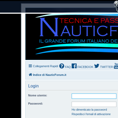
Collegamenti Rapidi
FAQ
FACEBOOK
TWITTER
Indice di NauticForum.it
Login
Nome utente:
Password:
Ho dimenticato la password
Rispedisci l’email di attivazione