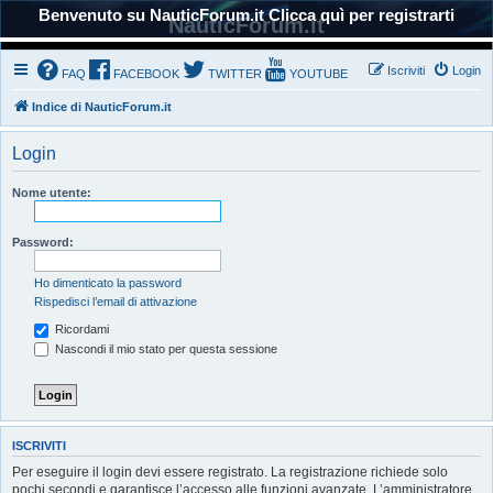
Benvenuto su NauticForum.it Clicca quì per registrarti
NauticForum.it
Iscriviti
Login
FAQ
FACEBOOK
TWITTER
YOUTUBE
Indice di NauticForum.it
Login
Nome utente:
Password:
Ho dimenticato la password
Rispedisci l’email di attivazione
Ricordami
Nascondi il mio stato per questa sessione
ISCRIVITI
Per eseguire il login devi essere registrato. La registrazione richiede solo
pochi secondi e garantisce l’accesso alle funzioni avanzate. L’amministratore