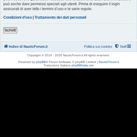
può anche dare permessi speciali agli utenti. Prima di eseguire il login
assicurati di aver letto i termini d’uso e le varie regole.
Condizioni d’uso
|
Trattamento dei dati personali
Iscriviti
Indice di NauticForum.it
Politica sui cookies
Staff
Copyright © 2016 - 2026 NauticForum.it All rights reserved.
Powered by
phpBB
® Forum Software © phpBB Limited |
NauticForum.it
Traduzione Italiana
phpBBItalia.net