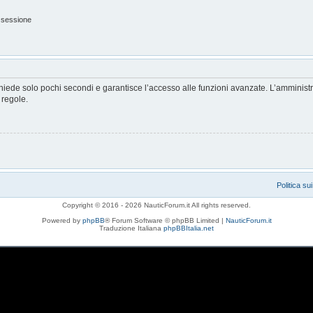
 sessione
ichiede solo pochi secondi e garantisce l’accesso alle funzioni avanzate. L’amminist
e regole.
Politica su
Copyright © 2016 - 2026 NauticForum.it All rights reserved.
Powered by
phpBB
® Forum Software © phpBB Limited |
NauticForum.it
Traduzione Italiana
phpBBItalia.net