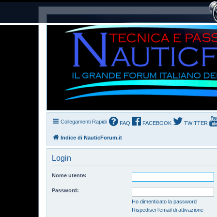
Collegamenti Rapidi
FAQ
FACEBOOK
TWITTER
Indice di NauticForum.it
Login
Nome utente:
Password:
Ho dimenticato la password
Rispedisci l’email di attivazione