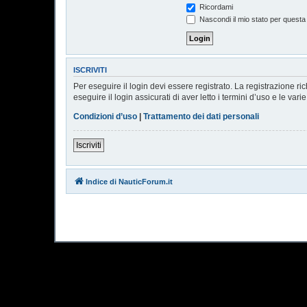
Ricordami
Nascondi il mio stato per questa
ISCRIVITI
Per eseguire il login devi essere registrato. La registrazione r
eseguire il login assicurati di aver letto i termini d’uso e le vari
Condizioni d’uso
|
Trattamento dei dati personali
Iscriviti
Indice di NauticForum.it