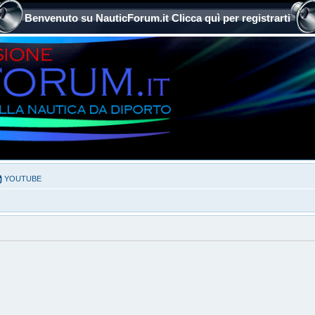
Benvenuto su NauticForum.it Clicca quì per registrarti
YOUTUBE