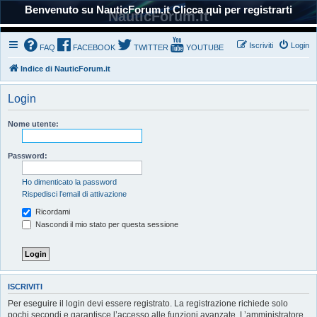
Benvenuto su NauticForum.it Clicca quì per registrarti
NauticForum.it
Iscriviti
Login
FAQ
FACEBOOK
TWITTER
YOUTUBE
Indice di NauticForum.it
Login
Nome utente:
Password:
Ho dimenticato la password
Rispedisci l’email di attivazione
Ricordami
Nascondi il mio stato per questa sessione
ISCRIVITI
Per eseguire il login devi essere registrato. La registrazione richiede solo
pochi secondi e garantisce l’accesso alle funzioni avanzate. L’amministratore