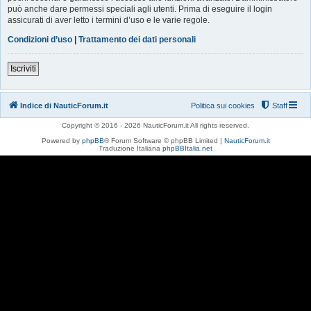
può anche dare permessi speciali agli utenti. Prima di eseguire il login
assicurati di aver letto i termini d’uso e le varie regole.
Condizioni d’uso
|
Trattamento dei dati personali
Iscriviti
Indice di NauticForum.it
Politica sui cookies
Staff
Copyright © 2016 - 2026 NauticForum.it All rights reserved.
Powered by
phpBB
® Forum Software © phpBB Limited |
NauticForum.it
Traduzione Italiana
phpBBItalia.net