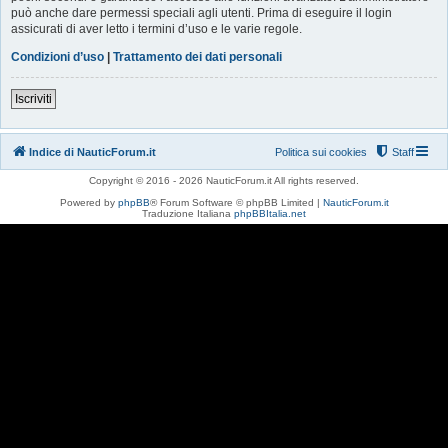
può anche dare permessi speciali agli utenti. Prima di eseguire il login
assicurati di aver letto i termini d’uso e le varie regole.
Condizioni d’uso
|
Trattamento dei dati personali
Iscriviti
Indice di NauticForum.it
Politica sui cookies
Staff
Copyright © 2016 - 2026 NauticForum.it All rights reserved.
Powered by
phpBB
® Forum Software © phpBB Limited |
NauticForum.it
Traduzione Italiana
phpBBItalia.net