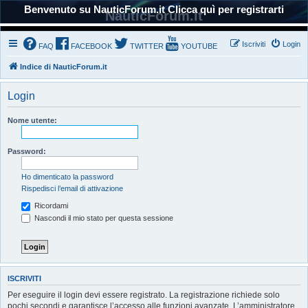
Benvenuto su NauticForum.it Clicca quì per registrarti
NauticForum.it
Iscriviti
Login
FAQ
FACEBOOK
TWITTER
YOUTUBE
Indice di NauticForum.it
Login
Nome utente:
Password:
Ho dimenticato la password
Rispedisci l’email di attivazione
Ricordami
Nascondi il mio stato per questa sessione
ISCRIVITI
Per eseguire il login devi essere registrato. La registrazione richiede solo
pochi secondi e garantisce l’accesso alle funzioni avanzate. L’amministratore